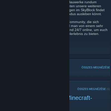
umfangreichen Zonensystem, damit eure Bauwerke rundum
geschützt sind. Die nötige Abwechslung bieten unsere weiteren
Server, auf denen ihr eure Herausforderungen im SkyBlock findet
oder eure Wahnvorstellungen im Kreativmodus ausleben könnt.
Umgeben von einer ständig wachsenden Community, die sich
gegenseitig gern unter die Arme greift, wird man von einem sehr
erfahrenen Team betreut. Unsere Server sind 24/7 online, um euch
ein außergewöhnliches und laggfreies Spielerlebnis zu bieten.
Dorfmine-Website
[www.dorfmine.com]
Dorfmine-Facebook
[www.facebook.com]
Dorfmine-Twitter
NÉPSZERŰ TÉMÁK
ÖSSZES MEGNÉZÉSE
KÖZELMÚLTBELI BEJELENTÉSEK
ÖSSZES MEGNÉZÉSE
(6)
🎉 Dorfmine Update auf Minecraft-
Version 1.21.8 🎉