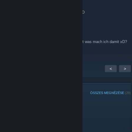
2015. júl. 7., 7:38
so ein weiterer Einwohner ist hinzugekomen:D
Tüschi
2015. márc. 25., 16:18
hallo :O ich bin in einer GRuppe Yay und jetzt was mach ich damit xD?
<3
<
>
CSOPORTTAGOK
ÖSSZES MEGNÉZÉSE
(29)
Adminisztrátorok:
Moderátorok