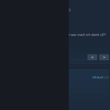
7. juli 2015 kl. 7.38
so ein weiterer Einwohner ist hinzugekomen:D
Tüschi
25. mars 2015 kl. 16.18
hallo :O ich bin in einer GRuppe Yay und jetzt was mach ich damit xD?
<3
<
>
GRUPPEMEDLEMMER
VIS ALLE
(29)
Administratorer
Moderatorer