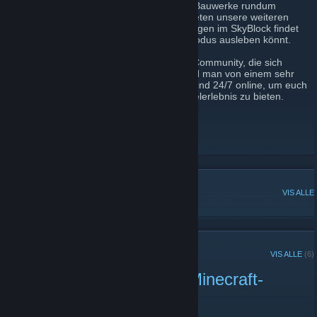
umfangreichen Zonensystem, damit eure Bauwerke rundum
geschützt sind. Die nötige Abwechslung bieten unsere weiteren
Server, auf denen ihr eure Herausforderungen im SkyBlock findet
oder eure Wahnvorstellungen im Kreativmodus ausleben könnt.
Umgeben von einer ständig wachsenden Community, die sich
gegenseitig gern unter die Arme greift, wird man von einem sehr
erfahrenen Team betreut. Unsere Server sind 24/7 online, um euch
ein außergewöhnliches und laggfreies Spielerlebnis zu bieten.
Dorfmine-Website
[www.dorfmine.com]
Dorfmine-Facebook
[www.facebook.com]
Dorfmine-Twitter
POPULÆRE DISKUSJONER
VIS ALLE
NYLIGE KUNNGJØRINGER
VIS ALLE
(6)
🎉 Dorfmine Update auf Minecraft-
Version 1.21.8 🎉