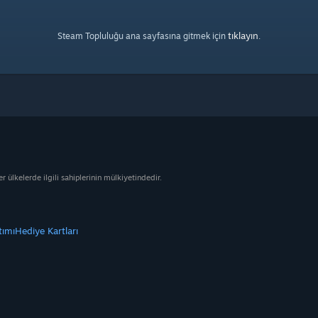
tıklayın
Steam Topluluğu ana sayfasına gitmek için
.
ülkelerde ilgili sahiplerinin mülkiyetindedir.
tımı
Hediye Kartları