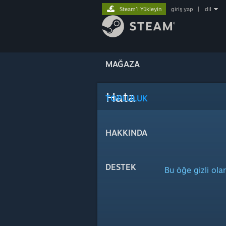
Steam'i Yükleyin
giriş yap
|
dil
MAĞAZA
Hata
TOPLULUK
HAKKINDA
DESTEK
Bu öğe gizli ola