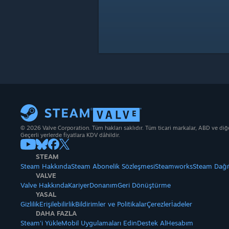
© 2026 Valve Corporation. Tüm hakları saklıdır. Tüm ticari markalar, ABD ve diğer 
Geçerli yerlerde fiyatlara KDV dâhildir.
STEAM
Steam Hakkında
Steam Abonelik Sözleşmesi
Steamworks
Steam Dağı
VALVE
Valve Hakkında
Kariyer
Donanım
Geri Dönüştürme
YASAL
Gizlilik
Erişilebilirlik
Bildirimler ve Politikalar
Çerezler
İadeler
DAHA FAZLA
Steam'i Yükle
Mobil Uygulamaları Edin
Destek Al
Hesabım