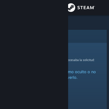
Iniciar sesión
Tienda
Comunidad
Error
Acerca de
Lo sentimos.
Se ha producido un error mientras se procesaba la solicitud:
Soporte
Este artículo está marcado como oculto o no
Cambiar idioma
estás autorizado a verlo.
Descargar Steam Mobile
Ver versión clásica