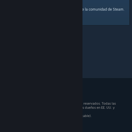
página principal
Aquí tienes un enlace a la
de la comunidad de Steam.
© 2026 Valve Corporation. Todos los derechos reservados. Todas las
marcas registradas pertenecen a sus respectivos dueños en EE. UU. y
otros países.
Todos los precios incluyen IVA (donde sea aplicable).
Aplicaciones móviles