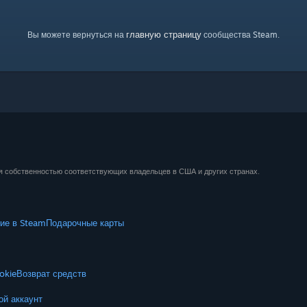
главную страницу
Вы можете вернуться на
сообщества Steam.
ся собственностью соответствующих владельцев в США и других странах.
ие в Steam
Подарочные карты
okie
Возврат средств
ой аккаунт