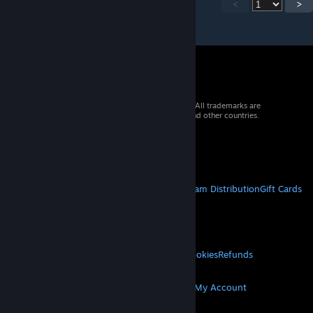
<
>
© 2026 Valve Corporation. All rights reserved. All trademarks are
property of their respective owners in the US and other countries.
VAT included in all prices where applicable.
Get Mobile Apps
STEAM
About Steam
Steam SSA
Steamworks
Steam Distribution
Gift Cards
VALVE
About Valve
Jobs
Hardware
Recycling
LEGAL
Privacy
Accessibility
Notices & Policies
Cookies
Refunds
MORE
Get Steam
Get Mobile Apps
Get Support
My Account