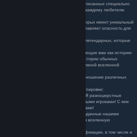
- Более 20 аномалий, от уникальных и написанных специально
под определенные локации, до знакомых каждому любителю
серии игр и книг вселенной S.T.A.L.K.E.R.!
- Более 30 видов мутантов, каждый из которых имеет уникальный
ИИ, собственный ареал обитания и представляет опасность для
путников Зоны!
- Более 70 артефактов, от обыденных до легендарных, которые
смогут помочь раскрыть секреты Зоны!
- Сюжетные и побочные квесты, раскрывающие вам как историю
Чернобыльской Зоны Отчуждения, так и истории обычных
сталкеров. В духе лучших экземпляров книжной вселенной
S.T.A.L.K.E.R.!
- Система рейтинга, от которой зависит отношение различных
торговцев к игроку и их ассортиметны;
- Система намокания персонажа и его экипировки;
- Знакомые из книг и игр серии S.T.A.L.K.E.R разношерстные
группировки, полностью управляемые живыми игроками! С кем
налаживать связи, кого избегать - решать вам!
- Новые модели мутантов и сталкеров, созданные нашими
моделлерами, грамотно вписывающихся в вселенную
S.T.A.L.K.E.R.!
- Постоянная поддержка и развитие модификации, в том числе и