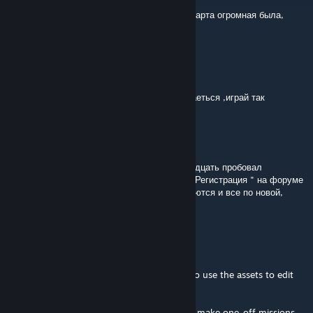
Когда обновится?
Жаль карта будет мизерная, в 19-20 году карта огромная была,
было интересно
Jeky1
Mar 1 @ 9:52pm
erenikus НЕ РЕГАЙСЯ значит раз не получаеться ,играй так
erenikus
Jan 16 @ 9:45pm
Привет, кто-нибудь может помочь? Раз двадцать пробовал
зарегистрироваться. После нажатя кнопки "Регистрация " на форуме
введенные данные для регистрации обнуляются и все по новой,
никакой регистрации не происходит
Ace
Jul 30, 2025 @ 9:25pm
The server is Russian only, but are we able to use the assets to edit
together our own missions?
That's the real question. It would be nice to make one-off missions