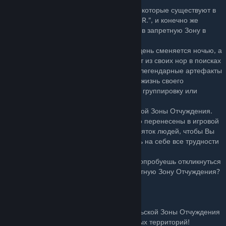
Здесь Вы сможете встретить группировки, которые существуют в
серии книг и игр по вселенной “S.T.A.L.K.E.R.”, и конечно же
одиночек-сталкеров, которые пробрались в запретную Зону в
своих собственных целях.
Во время игровой сессии Вы увидите как день сменяется ночью, а
ночь днем, как опасные мутанты вылезают из своих нор в поисках
пищи, Вы сможете попробовать отыскать легендарные артефакты
в множестве видов аномалий. Отыгрывая жизнь своего
персонажа, Вы сможете вступить в любую группировку или
остаться сталкером-одиночкой.
Игровая локация имеет масштабы реальной Зоны Отчуждения.
Ее рельеф и строения максимально точно перенесены в игровой
мир. Над проектом трудились не один десяток людей, чтобы Вы
смогли насладиться игрой и почувствовать на себе все трудности
выживания в столь опасном месте.
Останешься ли ты в стороне или все же попробуешь откликнуться
на зов приключения и пробраться в запретную Зону Отчуждения?
Выбор за тобой, Сталкер.
Особенности модификации:
- Детально воссозданная карта Чернобыльской Зоны Отчуждения
- более 400кв. км. неизведанных и опасных территорий!