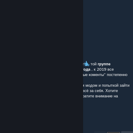
чего за глупость ? Анкету писать ..
Redcell
Mar 4, 2025 @ 8:45am
so, is this server russian only???
Denios
Feb 19, 2025 @ 9:03am
Почитал коменты с 2017, и видимо, респект
той
группе
кураторов, который были в первые 1-2 года
, к 2019 все
"Благодарности, спасибо" и просто "приятные коменты" постепенно
угасали и превращались в жалобы.
Я даже не стал скачивать и париться с этим модом и попыткой зайти
на сервер, ибо история комментов сказала всё за себя. Хотите
поиграть в STALKER, но в Arma 3? Тогда обратите внимание на
Lesser Swamp
- И это лишь карта.
Привет с
75th Company
.