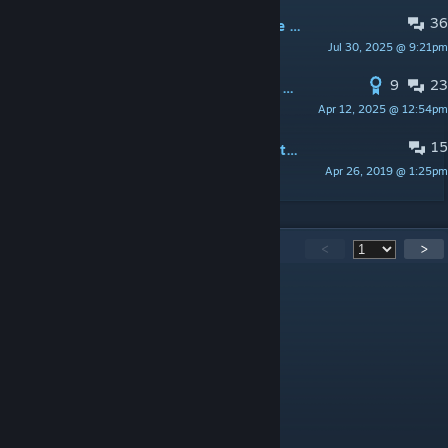
36
Is Armstalker just gonna be an online thing, or is there single player?
Jul 30, 2025 @ 9:21pm
Malkavian American
9
23
English translation since no one else wants to do it
Apr 12, 2025 @ 12:54pm
Revenλnt
15
PINNED:
HOW TO DO (in 10 steps) Etheral guide
Apr 26, 2019 @ 1:25pm
ARMADA16TH
1,324
Comments
<
>
Метис
Apr 27 @ 3:28am
сервак заработал или нет непойму.
uncleevgene
Apr 25 @ 1:30am