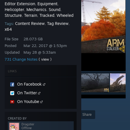
Editor Extension
Equipment
,
,
Helicopter
Mechanics
Sound
,
,
,
Structure
Terrain
Tracked
Wheeled
,
,
,
Content Review
Tag Review
Tags:
,
,
x64
File Size
28.073 GB
Posted
Mar 22, 2017 @ 1:53pm
Updated
May 28 @ 5:33am
731 Change Notes
( view )
LINKS
On Facebook
On Twitter
On Youtube
79
Award
Favorite
Share
CREATED BY
Add to Collection
Dragster
Offline