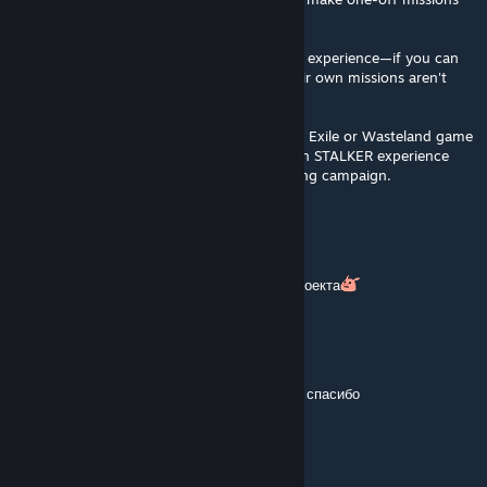
for STALKER-themed campaigns.
The server they run is great for a replayable experience—if you can
speak Russian. Players who want to edit their own missions aren't
going to play the server anyway.
And no, this isn't for some lame Antistasi or Exile or Wasteland game
mode slop. I'm talking a proper, story-driven STALKER experience
with a large player group as like a month long campaign.
Olaf
Jun 24, 2025 @ 10:46am
Сервак жив , всю инфу найдете на сайте проекта
McLeod
May 28, 2025 @ 9:34am
Симбирский , глупость мать твою ♥♥♥♥♥ за спасибо
Симбирский ★
May 27, 2025 @ 10:04pm