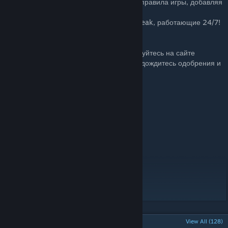
выход обновлений, меняющих условия и правила игры, добавляя
игре новый интерес!
- Собственный RolePlay-сервер и Teamspeak, работающие 24/7!
Чтобы присоединиться к игре зарегистрируйтесь на сайте
ARMSTALKER.COM
по всем инструкциям, дождитесь одобрения и
заходите на сервер!
Teamspeak Server :
ts.armstalker.com
Игровой сервер:
IP
s1.armstalker.com
Port 2302
Приятной игры, сталкер!
POPULAR DISCUSSIONS
View All (128)