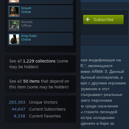
Gravet
Online
Subscribe
Subscribe to download
Romzet
ArmSTALKER ONLINE
Offline
King Dude
Online
DESCRIPTION
ArmSTALKER Оnline - Уникальная глобальная модификация на
See all
1,229 collections
(some
основе ARMA 3 по вселенной "S.T.A.L.K.E.R.", являющаяся
may be hidden)
родоначальником развития сталкера на движке ARMA 3. Данный
мод больше похож на MMO игру, чем на обычный кооператив, а
See all
50 items
that depend on
атмосфера окружения и общение на сервере с другими игроками
this item (some may be hidden)
в рамках Role Play дает максимальное погружение в этот
загадочный мир. Всех персонажей в игре отыгрывают реальные
люди, Ваше с ними общение, действия Вашего персонажа
283,393
Unique Visitors
напрямую будет влиять на Вашу репутацию среди населения
44,647
Current Subscribers
всей Зоны. Кто знает, возможно именно Вы станете легендой
8,338
Current Favorites
Зоны, тем, про кого будут рассказывать у костра холодными
ночами или тихо шептаться о ваших похождениях в баре за
стаканом горячительного.