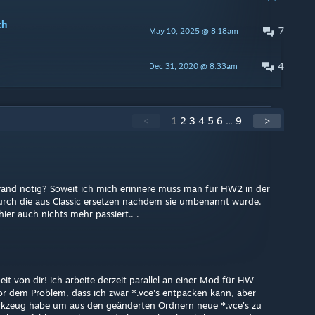
ch
7
May 10, 2025 @ 8:18am
4
Dec 31, 2020 @ 8:33am
<
1
2
3
4
5
6
...
9
>
fwand nötig? Soweit ich mich erinnere muss man für HW2 in der
durch die aus Classic ersetzen nachdem sie umbenannt wurde.
ier auch nichts mehr passiert.. .
it von dir! ich arbeite derzeit parallel an einer Mod für HW
r dem Problem, dass ich zwar *.vce's entpacken kann, aber
rkzeug habe um aus den geänderten Ordnern neue *.vce's zu