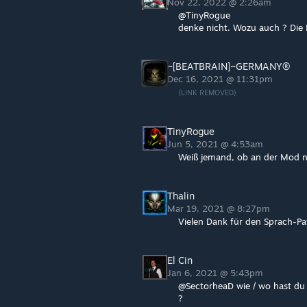
Nov 22, 2022 @ 2:26am
@TinyRogue
denke nicht. Wozu auch ? Die 
~[BEATBRAIN]~GERMANY®
Dec 16, 2021 @ 11:31pm
{LINK REMOVED}
TinyRogue
Jun 5, 2021 @ 4:53am
Weiß jemand, ob an der Mod n
Thalin
Mar 19, 2021 @ 8:27pm
Vielen Dank für den Sprach-Pat
El Cin
Jan 6, 2021 @ 5:43pm
@SectorheaD wie / wo hast du
?