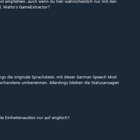
Tool empfehlen, auch wenn du hier wahrscheinlich nur mit den
vtl. Watto's GameExtractor?
ings die originale Sprachdatei, mit dieser German Speech Mod
vorhandene umbenennen. Allerdings bleiben die Statusansagen
e Einheitenaudios nur auf englisch?