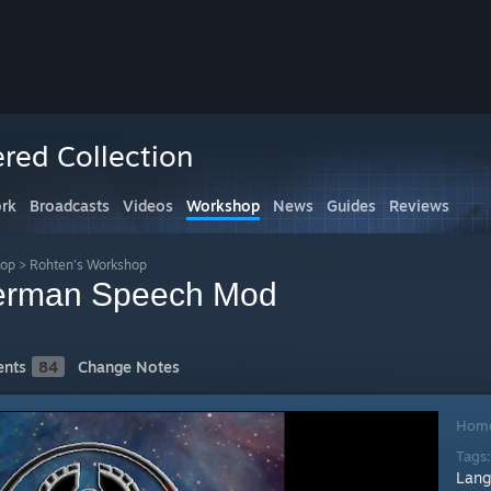
ed Collection
rk
Broadcasts
Videos
Workshop
News
Guides
Reviews
hop
>
Rohten's Workshop
erman Speech Mod
nts
84
Change Notes
Hom
Tags
Lang