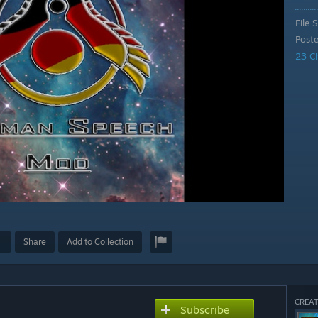
File S
Post
23 C
Share
Add to Collection
CREAT
Subscribe