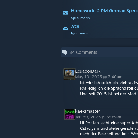
Homeworld 2 RM German Spee
Sp1eLmaNn
.vce
Igorrrimori
84
Comments
EcuadorDark
May 10, 2025 @ 7:40am
Ist wirklich solch ein Mehrau
RM lediglich die Sprachdatei 
Und seit 2015 ist bei der Mod h
kaekimaster
Jan 30, 2025 @ 3:05am
Hi Rohten, echt eine super Arbe
Cataclysm und stehe gerade vo
nach der Bearbeitung kein We