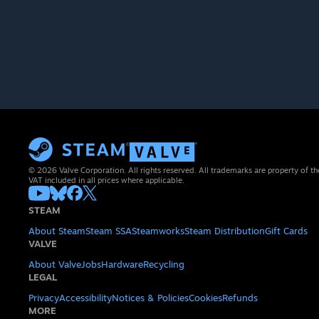
© 2026 Valve Corporation. All rights reserved. All trademarks are property of th
VAT included in all prices where applicable.
STEAM
About Steam
Steam SSA
Steamworks
Steam Distribution
Gift Cards
VALVE
About Valve
Jobs
Hardware
Recycling
LEGAL
Privacy
Accessibility
Notices & Policies
Cookies
Refunds
MORE