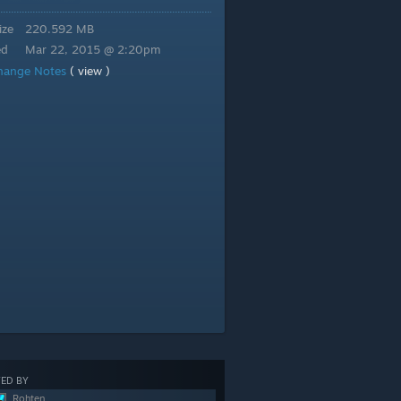
ize
220.592 MB
ed
Mar 22, 2015 @ 2:20pm
hange Notes
( view )
ED BY
Rohten