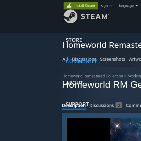
Install Steam
sign in
|
language
STORE
Homeworld Remaster
All
Discussions
Screenshots
Artwo
COMMUNITY
Homeworld Remastered Collection
>
Works
Homeworld RM G
ABOUT
SUPPORT
Description
Discussions
2
Comme