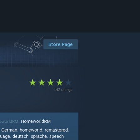
Store Page
142 ratings
HomeworldRM
eworldRM:
German
homeworld
remastered
:
,
,
,
uage
deutsch
sprache
speech
,
,
,