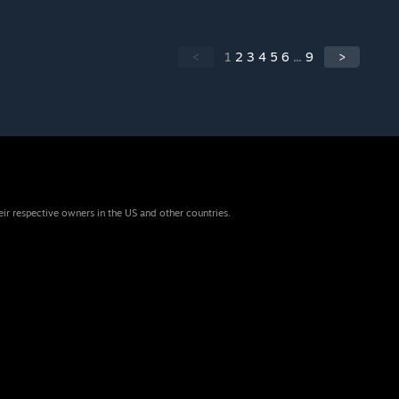
<
1
2
3
4
5
6
...
9
>
eir respective owners in the US and other countries.