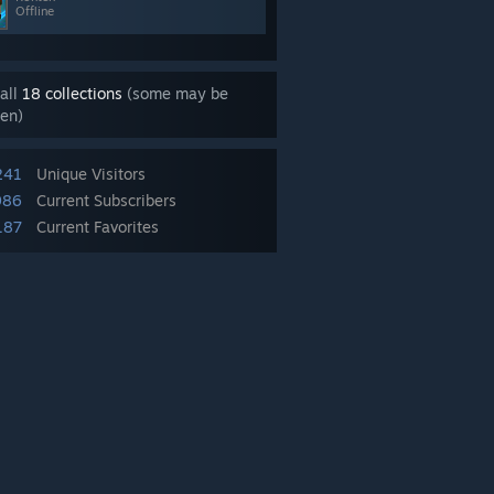
Offline
all
18 collections
(some may be
en)
241
Unique Visitors
986
Current Subscribers
187
Current Favorites