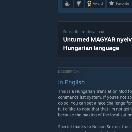
Award
Favorite
Subscribe to download
Unturned MAGYAR nyelve
Hungarian language
DESCRIPTION
In English
This is a Hungarian Translation Mod f
commands list system. If you're not sp
do so! You can set a nice challenge fo
it. I'd like to note that that I'm not g
because the making of the localization
Special thanks to Nelson Sexton, the 