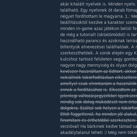
akár kitalált nyelvek is. Minden nyelv
található. Egy nyelvnek öt darab főmap
négyet fordítottam le magyarra. 1.: M
beállításoktól kezdve a karakter szemé
minden in-game azaz játékon belüli fel
de még a tutorialt (oktatómódot) is ta
használható parancs és azoknak leírás
billentyűk elnevezései találhatóak. A
szerkeszthetőek. A sorok elején egy KE
kulcshoz tartozó felületen vagy gombo
nagyon nagy mennyiség és olyan dolg
kevészer használtam az Editort, akkor
nekiállnék tükörfodításban elkészíteni
amellyel csak elrontanám a használók 
ennek a fordításához is.
Elkezdtem az 
jelenlegi változásjegyzékbe! Igyeksze
mindig sok dolog működését nem érte
dolgokra. Ezáltal sok helyen a tükörfo
Ettől függetlenül, ha minden jól alaku
finomítani és érthetőbbé szerkeszteni 
verzióval! Ha bárkinek kedve támad sa
akadálytalanul teheti :) Még nem tökél