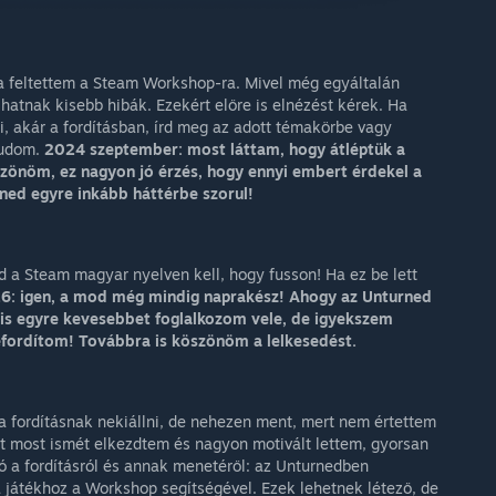
ha feltettem a Steam Workshop-ra. Mivel még egyáltalán
lhatnak kisebb hibák. Ezekért előre is elnézést kérek. Ha
i, akár a fordításban, írd meg az adott témakörbe vagy
tudom.
2024 szeptember: most láttam, hogy átléptük a
zönöm, ez nagyon jó érzés, hogy ennyi embert érdekel a
ned egyre inkább háttérbe szorul!
a Steam magyar nyelven kell, hogy fusson! Ha ez be lett
6: igen, a mod még mindig naprakész! Ahogy az Unturned
n is egyre kevesebbet foglalkozom vele, de igyekszem
 lefordítom! Továbbra is köszönöm a lelkesedést.
fordításnak nekiállni, de nehezen ment, mert nem értettem
t most ismét elkezdtem és nagyon motivált lettem, gyorsan
ió a fordításról és annak menetéről: az Unturnedben
 játékhoz a Workshop segítségével. Ezek lehetnek létező, de