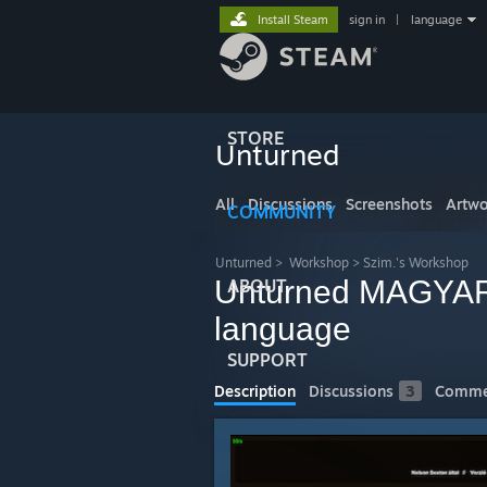
Install Steam
sign in
|
language
STORE
Unturned
All
Discussions
Screenshots
Artwo
COMMUNITY
Unturned
>
Workshop
>
Szim.'s Workshop
Unturned MAGYAR 
ABOUT
language
SUPPORT
Description
Discussions
3
Comme