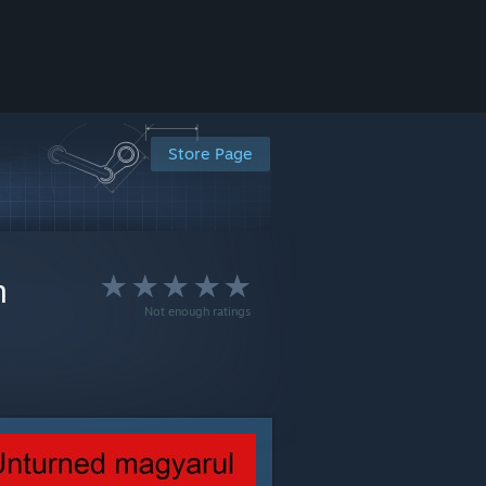
Store Page
n
Not enough ratings