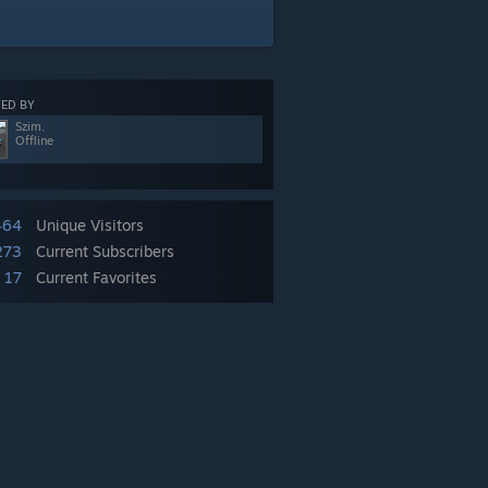
ED BY
Szim.
Offline
464
Unique Visitors
273
Current Subscribers
17
Current Favorites