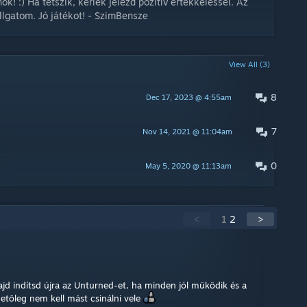
k! :) Ha tetszik, kérlek jelezd pozitív értékkeléssel. Az
allgatom. Jó játékot! - SzimBensze
View All (3)
8
Dec 17, 2023 @ 4:55am
7
Nov 14, 2021 @ 11:04am
0
May 5, 2020 @ 11:13am
<
1
2
>
ajd indítsd újra az Unturned-et, ha minden jól működik és a
etőleg nem kell mást csinálni vele