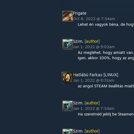
Frigate
Oct 8, 2022 @ 7:54am
Lehet én vagyok béna, de hogy
Szim.
[author]
Jan 1, 2022 @ 9:02am
Az meglehet, hogy amiatt van
igen, akkor 100%, hogy az an
Hatlábú Farkas [LINUX]
Jan 1, 2022 @ 8:31am
az angol STEAM beállitás miatt
Szim.
[author]
Jan 1, 2022 @ 7:54am
Ha szeretnéd jelölj be Steamen
Szim.
[author]