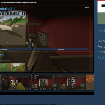
Asse
File S
Post
Upda
71 C