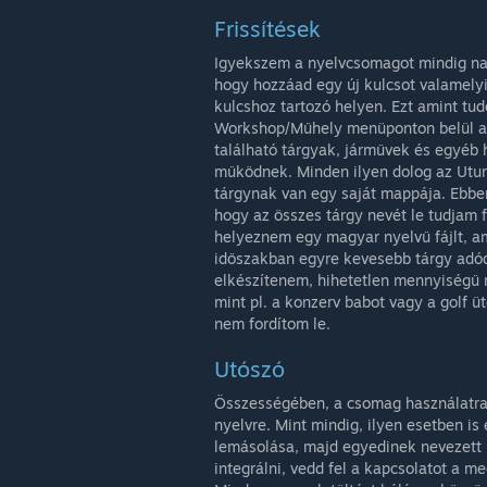
Frissítések
Igyekszem a nyelvcsomagot mindig napr
hogy hozzáad egy új kulcsot valamelyi
kulcshoz tartozó helyen. Ezt amint tud
Workshop/Műhely menüponton belül a L
található tárgyak, járművek és egyéb
működnek. Minden ilyen dolog az Utur
tárgynak van egy saját mappája. Ebben 
hogy az összes tárgy nevét le tudjam 
helyeznem egy magyar nyelvű fájlt, ami
időszakban egyre kevesebb tárgy adódi
elkészítenem, hihetetlen mennyiségű 
mint pl. a konzerv babot vagy a golf
nem fordítom le.
Utószó
Összességében, a csomag használatra k
nyelvre. Mint mindig, ilyen esetben is
lemásolása, majd egyedinek nevezett 
integrálni, vedd fel a kapcsolatot a m