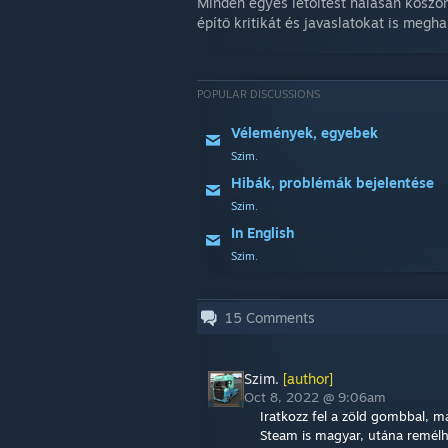
Minden egyes letöltést hálásan köszönö
építő kritikát és javaslatokat is megh
POPULAR DISCUSSIONS
Vélemények, egyebek
Szim.
Hibák, problémák bejelentése
Szim.
In English
Szim.
15
Comments
Szim.
[author]
Oct 8, 2022 @ 9:06am
Iratkozz fel a zöld gombbal, m
Steam is magyar, utána remélh