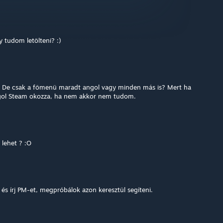
 tudom letölteni? :)
. De csak a főmenü maradt angol vagy minden más is? Mert ha
gol Steam okozza, ha nem akkor nem tudom.
 lehet ? :O
 és írj PM-et, megpróbálok azon keresztül segíteni.