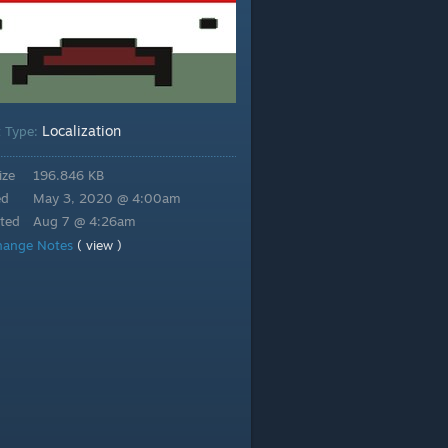
Localization
t Type:
ize
196.846 KB
ed
May 3, 2020 @ 4:00am
ted
Aug 7 @ 4:26am
hange Notes
( view )