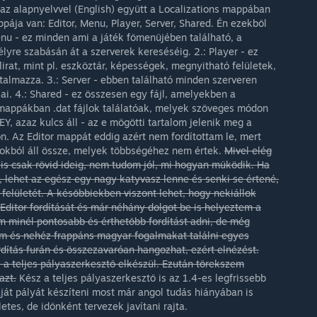
, az alapnyelvvel (English) együtt a Localizations mappában
pája van: Editor, Menu, Player, Server, Shared. Én ezekből
enu - ez minden ami a játék főmenüjében található, a
lyre szabásán át a szerverek kereséséig. 2.: Player - ez
irat, mint pl. eszköztár, képességek, megnyitható felületek,
rtalmazza. 3.: Server - ebben található minden szerveren
ai. 4.: Shared - ez összesen egy fájl, amelyekben a
 mappákban .dat fájlok találatóak, melyek szöveges módon
Y, azaz kulcs áll - az e mögötti tartalom jelenik meg a
n. Az Editor mappát eddig azért nem fordítottam le, mert
okból áll össze, melyek többségéhez nem értek.
Mivel elég
 is csak rövid ideig, nem tudom jól, mi hogyan működik. Ha
, lehet az egész egy nagy katyvasz lenne és senki se értené,
felületét. A későbbiekben viszont lehet, hogy nekiállok
Editor fordítását és már néhány dolgot be is helyeztem a
m minél pontosabb és érthetőbb fordítást adni, de még
m és nehéz frappáns magyar fogalmakat találni egyes
rdítás furán és összezavaróan hangozhat, ezért elnézést.
l, a teljes pályaszerkesztő elkészül. Ezután törekszem
azt.
Kész a teljes pályaszerkesztő is az 1.4-es legfrissebb
ját pályát készíteni most már angol tudás hiányában is
etes, de időnként tervezek javítani rajta.