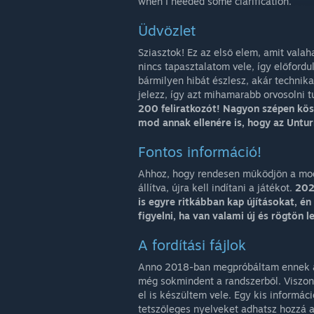
when I needed some clarification.
Üdvözlet
Sziasztok! Ez az első elem, amit vala
nincs tapasztalatom vele, így előfordu
bármilyen hibát észlesz, akár technika
jelezz, így azt mihamarabb orvosolni 
200 feliratkozót! Nagyon szépen kös
mod annak ellenére is, hogy az Untur
Fontos információ!
Ahhoz, hogy rendesen működjön a mod 
állítva, újra kell indítani a játékot.
202
is egyre ritkábban kap újításokat, é
figyelni, ha van valami új és rögtön
A fordítási fájlok
Anno 2018-ban megpróbáltam ennek a 
még sokmindent a randszerből. Viszon
el is készültem vele. Egy kis informác
tetszőleges nyelveket adhatsz hozzá a