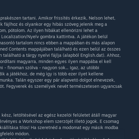
akészen tartani. Amikor frissítés érkezik, Nelson lehet,
k fájlhoz és olyankor egy hibás szöveg jelenik meg a
om, pótolom. Az ilyen hibákat ellenőrizni lehet a
ocalization/Nyelv gombra kattintva. A játékon belül
 hasonló tartalom nincs ebben a mappában és más alapon
ned Contents mappájában található és ezen belül az összes
található a tárgy nyelvi fájlja (alapból English.dat). Ahhoz,
fordítani magyarra, minden egyes ilyen mappába el kell
 - finoman szólva - nagyon sok... Igaz, az utóbbi
k a játékhoz, de még így is több ezer ilyet kellene
munka. Talán egyszer egy pár alapvető dolgot elnevezek,
 ütőt. Fegyverek és személyek nevét természetesen ugyancsak
ész, letöltésével az egész kezelői felületet átáll magyar
 érvényes a Workshop elem szerzőjét illető jogok. E csomag
kiállítása tilos! Ha szeretnéd a modomat egy másik modba
egfelelő módon.