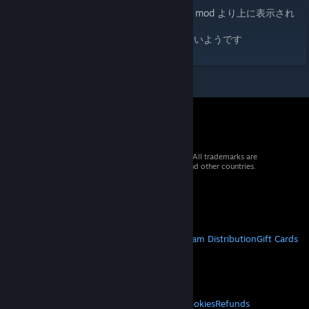
Mod名称をJapanese Language mod より上に表示され
る名前にする
+JP XXXXXXXとすることが多いようです
© 2026 Valve Corporation. All rights reserved. All trademarks are
property of their respective owners in the US and other countries.
VAT included in all prices where applicable.
Get Mobile Apps
STEAM
About Steam
Steam SSA
Steamworks
Steam Distribution
Gift Cards
VALVE
About Valve
Jobs
Hardware
Recycling
LEGAL
Privacy
Accessibility
Notices & Policies
Cookies
Refunds