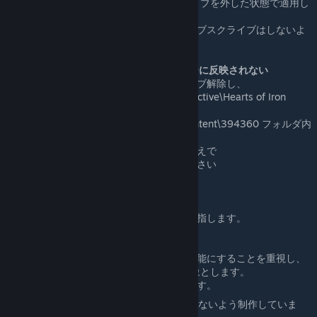
必ず日本語化MODのサブスクライブを外した状態で適用し
てください
当ワークショップの日本語化をサブスクライブはしないよ
うに。
サブスクライブしたModがランチャーに反映されない
一度すべてのModをサブスクライブ解除し、
マイドキュメント\Paradox Interactive\Hearts of Iron
IV\modや
Steam\steamapps\workshop\content\394360 フォルダ内
の削除を行い、
ゴミ箱内からも完全に削除したうえで
再度サブスクライブしてみてください
ベータは対応しないの？
→ベータには対応しません。
正式リリース後は早期に対応を目指します。
翻訳の範囲は？
→他Modとの互換性や実績解除を可能にすることを重視し、
localisationフォルダ内を翻訳対象とします。
ユニット名などは対象外となります。
日本語化Modはチェックサムを変更しないよう制作していま