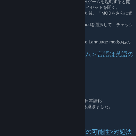
HoI4を起動し、開いたHoI4ランチャー(ゲームを起動すると開
くウィンドウ)で左のメニューからプレイセットを開く。
右上から任意のプレイセットを選択した後、「MODをさらに追
加」を押す。
ModリストからJapanese Language modを選択して、チェック
をオンにする。
左下のプレイセットに追加を押す。
プレイセット内のMODから、Japanese Language modの右の
スイッチをオン(緑色)にする。
「ゲームの設定」のシステム＞言語は英語の
まま
ホーム＞プレイをクリックする。
エンジョイする。
お知らせ
2021/12/27:バグ解消により人名ファイルを日本語化
2019/10/19:先代WiNCHaN氏より管理を引き継ぎました。
ダウンロード版・旧版
は
こちら
[github.com]
Modが適用できない場合、以下の可能性>対処法