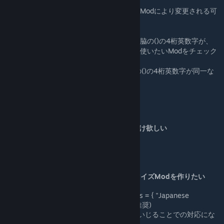
す。
しかし、同時にアクティブにする別のModにより変更される可
能性があります。
★チェックサムの確認方法
ランチャー左下にあるバージョンの脇の()の4桁英数字が、
実績解除可能なチェックサムです。使いたいModをチェック
したうえで、
HoI4ゲーム内のメインメニュー下の()の4桁英数字が同一な
ら
実績解除が可能です。
最新訳文ファイルあるいはフォントだけ欲しい
→DL版をご利用ください。
ダウンロード
[
github.com
]
[github.com]
日本語化ModをベースにしたカスタマイズModを作りたい
→以下を参考にしてください。
.modファイル内にdependencies = { "Japanese
Language mod" } を記入する(推奨)
Modの読み込み順を明示的にいじることでの対応にな
ります。