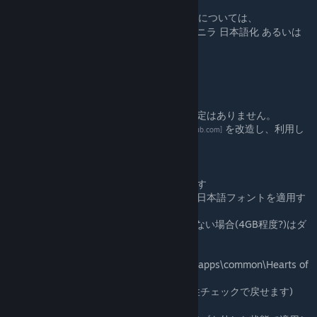
また誤訳や訳語についての確認および御意見については、
Discord
HoI4 Mod 日本語化
の、バニラ 日本語化 あるいは
[discord.gg]
5chスレ
の方へお願いします。
[egg.5ch.net]
FAQ
他Modと競合する
→個別に当Mod側で対応していく予定はありません。
必要な場合は
ダウンロード版
を改造し、利用し
[github.com]
てください。
Runtime Errorが発生する
おそらくメインメモリ不足と思われます
英語フォントよりサイズの大きい日本語フォントを適用す
るため
32bitOSの場合やメモリ容量が少ない場合(4GB程度?)はダ
メかも
※とりあえず試してみること
以下のファイルを「Steam\steamapps\common\Hearts of
Iron IV」のgfx/localisationフォルダに
直接上書きする(戻す場合は整合性チェックで戻せます)
ダウンロード
[github.com]