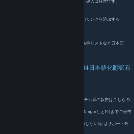
□地名を英語に戻したい方はこちらも一緒に。導入は任意です。
JPMOD Noun English
□ゲーム内ブラウザを拡張し各種情報サイトのリンクを追加する
Mod。導入は任意です。
JPBrowser
□日本の指導者名・指揮官名・初期戦力名・名称リストなど日本語
化。実績非対応。導入は任意です。
Japan Army Translation
★☆★ スペシャルサンクス HoI4日本語化翻訳有
志一同 ★☆★
不具合の報告について
誤字・脱字・表示されない・落ちる等のシステム系の報告はこちらの
コメントで
表示の問題は可能な限りスクリーンショット(imgurなど)付きでご報告
お願いします
本modに限定されない不具合(どのmodも認識しない等)はサポート外
とさせて頂きます