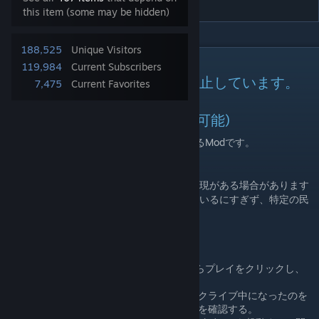
this item (some may be hidden)
188,525
Unique Visitors
DESCRIPTION
119,984
Current Subscribers
本ModはVer1.11.13で更新を停止しています。
7,475
Current Favorites
ver1.12以降は
こちら
をご利用ください。
Ironman Compatible(実績解除可能)
このModは、Hearts of Iron IVを日本語化するModです。
すべてのDLCにも対応しています。
日本語化の内容について、センシティブな表現がある場合があります
が、ゲーム内のフレーバー的表現を尊重しているにすぎず、特定の民
族等を貶める意図は一切ありません。
使い方
(ゲーム初回起動の場合)ランチャーからプレイをクリックし、
ゲーム本体を起動後、一旦終了する。
サブスクライブボタンを押し、サブスクライブ中になったのを
確認する。ダウンロードが行われるのを確認する。