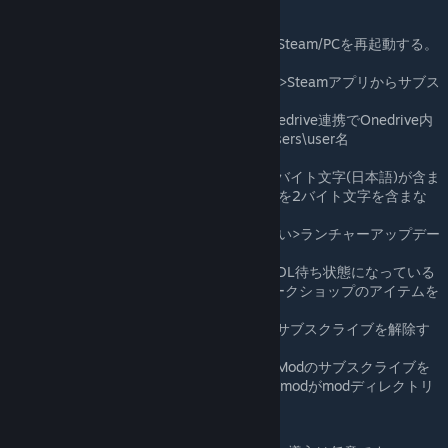
があります。
理由がわからない>とりあえずゲーム/Steam/PCを再起動する。
Modを再度サブスクライブする。
Webブラウザからサブスクライブした>Steamアプリからサブス
クライブする。
CドライブのユーザディレクトリがOnedrive連携でOnedrive内
にある>Onedriveの連係解除し、C:\Users\user名
\Documents\...となるようにする
HoI4本体・ユーザディレクトリ名に2バイト文字(日本語)が含ま
れている場合、ユーザディレクトリ名を2バイト文字を含まな
いよう変更する。
ランチャーアップデートを行っていない>ランチャーアップデー
トを行う
SteamでワークショップのアイテムがDL待ち状態になっている
>Steamのダウンロードを確認し、ワークショップのアイテムを
ダウンロードする。
他に同名のModをDLした>他のModのサブスクライブを解除す
る。
仕方なくDL版を使おうとしている>本Modのサブスクライブを
解除して導入する(ugc_1886171068.modがmodディレクトリ
に無い状態にする)