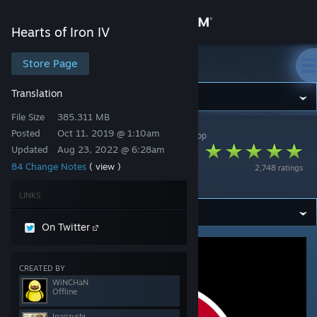
Sign in
Hearts of Iron IV
Store
Store Page
Hearts of Iron IV
Translation
Community
File Size
385.311 MB
Posted
Oct 11, 2019 @ 1:10am
Hearts of Iron IV
>
Workshop
>
flowlanss's Workshop
About
Japanese Language
Updated
Aug 23, 2022 @ 6:28am
84 Change Notes
( view )
2,748 ratings
mod
Support
LINKS
Change language
On Twitter
Get the Steam Mobile App
CREATED BY
View desktop website
WiNCHaN
Offline
Inarizushi