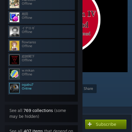
Offline
相田
Offline
イデロギ
Offline
flowlanss
Offline
総帥閣下
Offline
w.mikan
Offline
603
ogabu7
Online
Award
Favorite
Share
Add to Collection
See all
769 collections
(some
may be hidden)
Subscribe
Subscribe to download
Japanese Language mod
See all
407 items
that depend on