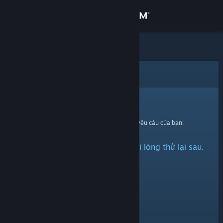
Đăng nhập
Cửa hàng
Cộng đồng
Lỗi
Thông tin
Xin thứ lỗi!
Đã có lỗi xảy ra trong quá trình xử lí yêu cầu của bạn:
Hỗ trợ
Tải dữ liệu hồ sơ thất bại, xin vui lòng thử lại sau.
Thay đổi ngôn ngữ
Cài ứng dụng Steam di động
Xem web cho desktop