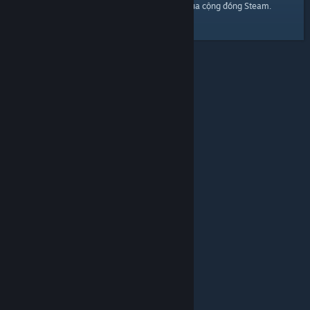
trang chủ
Đây là một đường dẫn đến
của cộng đồng Steam.
© Valve Corporation. Bảo lưu mọi quyền. Tất cả các
thương hiệu là tài sản của chủ sở hữu tương ứng tại
Hoa Kỳ và các quốc gia khác.
Chính sách bảo mật
|
Pháp lý
|
Hỗ trợ tiếp cận
|
Thỏa thuận người đăng
ký Steam
|
Hoàn tiền
|
Về cookie