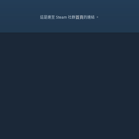
首頁
這是連至 Steam 社群
的連結 。