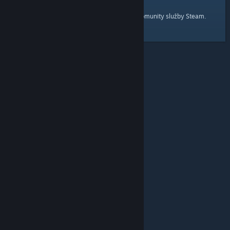
domovskou stránku
Tady je odkaz na
komunity služby Steam.
© Valve Corporation. Všechna práva vyhrazena.
Všechny ochranné známky jsou vlastnictvím
příslušných subjektů v USA a dalších zemích.
Zásady
ochrany soukromí
|
Právní poučení
|
Přístupnost
|
Smlouva o užívání služby Steam
|
Vrácení peněz
|
Cookies