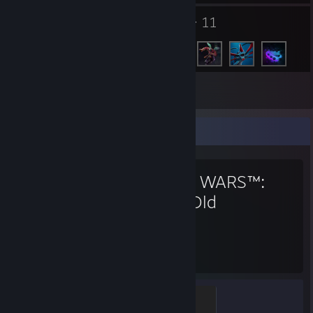
1
11
Grupper
Venner
Lager
Favorittspill
STAR WARS™:
The Old
Republic™
7 617
Timer spilt
Champion
500 XP