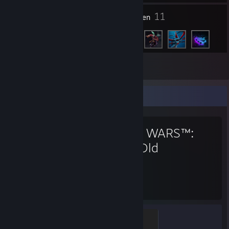
1
11
Groepen
Vrienden
Inventaris
Favoriete spel
STAR WARS™:
The Old
Republic™
7.617
uur gespeeld
Champion
500 XP