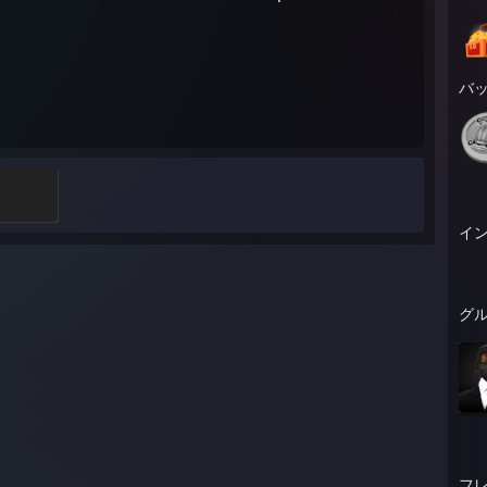
バ
イ
グ
フ