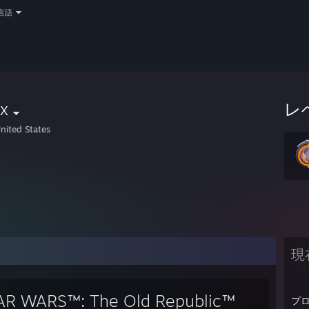
言語
x
レ
nited States
現
AR WARS™: The Old Republic™
プ