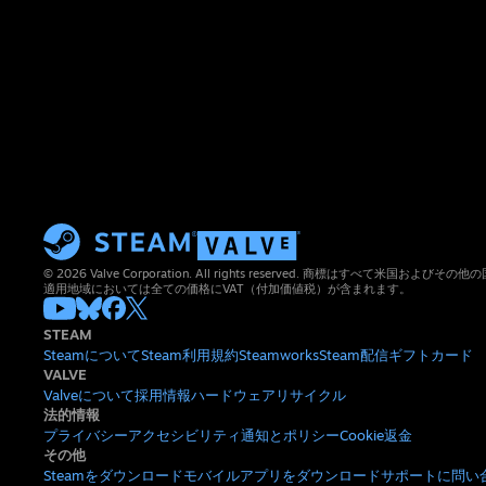
© 2026 Valve Corporation. All rights reserved. 商標はすべて米国お
適用地域においては全ての価格にVAT（付加価値税）が含まれます。
STEAM
Steamについて
Steam利用規約
Steamworks
Steam配信
ギフトカード
VALVE
Valveについて
採用情報
ハードウェア
リサイクル
法的情報
プライバシー
アクセシビリティ
通知とポリシー
Cookie
返金
その他
Steamをダウンロード
モバイルアプリをダウンロード
サポートに問い