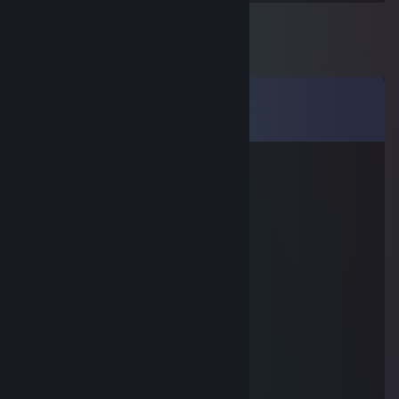
Comments
View all
45
comments
МОЙ ТИММЕЙТ ЧМО
Apr 24, 2020 @ 7:18am
-rep cheating to rust
マキシム это не я
Sep 27, 2019 @ 11:33pm
Норм соска
TORNEO
Sep 20, 2019 @ 10:50am
Не заноет, не предаст
Вовремя мне дроп подаст
В нужный миг поможет мне...