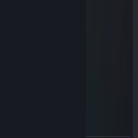
Бросит под ноги HE,
Криво флешка полетит
И не так засмочен мид
И совсем инфа не та
И аркадит без стыда!
Он прострелит дверь и стены...
Попадет тебе в колено!
Все равно его не брошу...
Он - тиммейт! И он - хороший!
МИЧАЭЛЬ
Jun 28, 2019 @ 10:43am
+rep
МИЧАЭЛЬ
Jun 28, 2019 @ 10:43am
+rep
МИЧАЭЛЬ
Jun 28, 2019 @ 10:43am
+rep