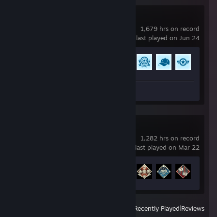
Rocket League
1,679 hrs on record
last played on Jun 24
Achievement Progress
81 of 88
Screenshot 1
Apex Legends
1,282 hrs on record
last played on Mar 22
Achievement Progress
12 of 12
View
All Recently Played
|
Reviews