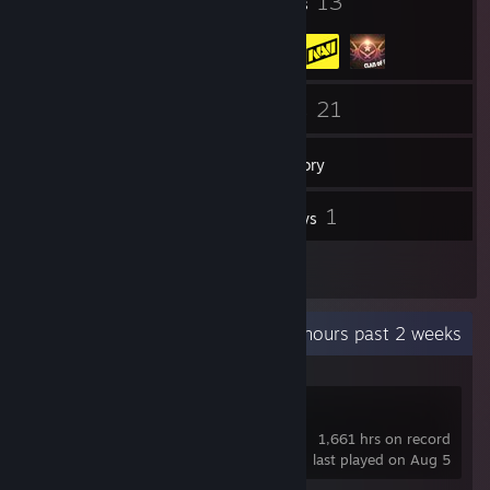
6
13
Badges
Groups
213
21
Friends
Games
Inventory
27
1
Screenshots
Reviews
1
Artwork
Recent Activity
31.9 hours past 2 weeks
Dota 2
1,661 hrs on record
last played on Aug 5