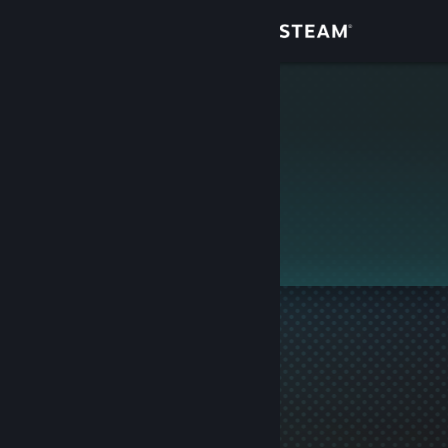
Login
Toko
Ch0colatine
Komunitas
Tentang
Ini adalah profil privat.
Bantuan
Ubah bahasa
Dapatkan Aplikasi Seluler Steam
Lihat situs web desktop