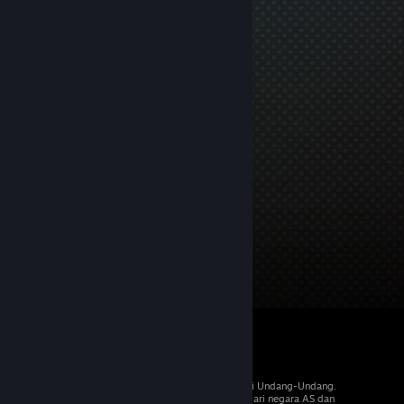
© 2026 Valve Corporation. Hak cipta dilindungi Undang-Undang.
Semua merek dagang merupakan hak pemilik dari negara AS dan