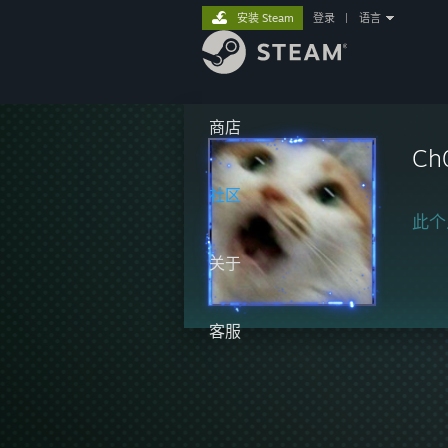
安装 Steam
登录
|
语言
商店
Ch
社区
此个
关于
客服