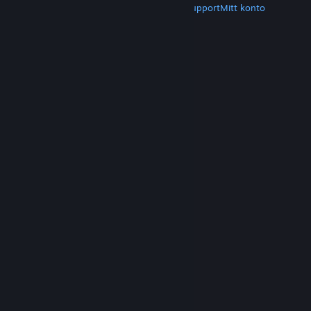
Hämta Steam
Hämta mobilappar
Kundsupport
Mitt konto
© Valve Corporation. Alla rättigheter förbehållna.
Alla varumärken tillhör respektive ägare i USA och
andra länder.
Integritetspolicy
|
Juridisk
information
|
Tillgänglighet
|
Steams
abonnentavtal
|
Återbetalningar
|
Cookies