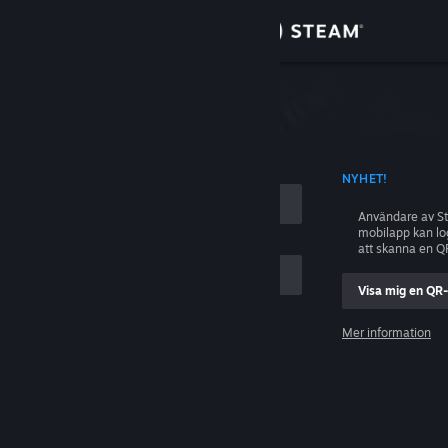
Logga in
Butik
ing
Gemenskap
D KONTONAMN
NYHET!
Om
Användare av S
mobilapp kan l
Support
att skanna en Q
Visa mig en QR
Byt språk
ig
Mer information
Skaffa Steams mobilapp
Logga in
Se skrivbordswebbplats
Hjälp, jag kan inte logga in