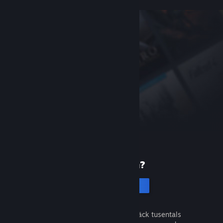
Ny på Steam?
Skapa ett konto
Det är gratis och enkelt. Upptäck tusentals