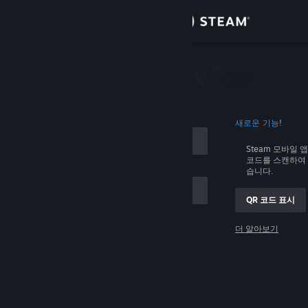
로그인
상점
커뮤니티
로그인
새로운 기능!
정보
Steam 모바일 
코드를 스캔하여 
지원
습니다.
QR 코드 표시
언어 변경
 저장
더 알아보기
Steam 모바일 앱 다운로드
로그인
PC 웹사이트 보기
로그인 관련 문제