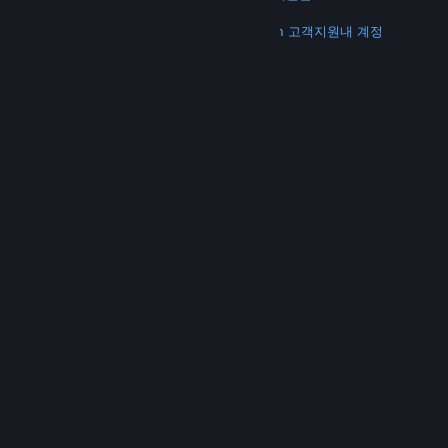
더 보기
Steam 다운로드
모바일 앱 다운로드
Steam 고객지원
내 계정
© Valve Corporation. 모든 권리 보유. 모든 상표는 미국
및 기타 국가에서 각각 해당 소유자의 재산입니다.
개인정
보 처리방침
|
법적 고지
|
접근성
|
Steam 이용 약관
|