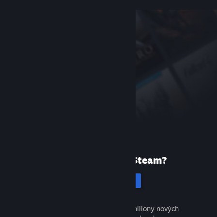
Poprvé ve službě Steam?
Vytvořit účet
Objevte tisíce skvělých her a miliony nových