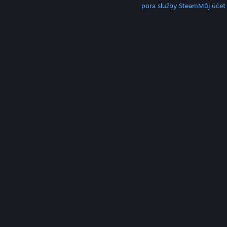
Klient služby Steam
Mobilní aplikace
Podpora služby Steam
Můj účet
© Valve Corporation. Všechna práva vyhrazena.
Všechny ochranné známky jsou vlastnictvím
příslušných subjektů v USA a dalších zemích.
Zásady
ochrany soukromí
|
Právní poučení
|
Přístupnost
|
Smlouva o užívání služby Steam
|
Vrácení peněz
|
Cookies