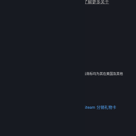
与数百万新朋友一起畅玩吧！
了解更多关于
Steam 的信息
© 2026 Valve Corporation。保留所有权利。所有商标均为其在美国及其他
国家/地区的各自持有者所有。
所有的价格均已包含增值税（如适用）。
下载手机应用
STEAM
关于 Steam
Steam 订户协议
Steamworks
Steam 分销
礼物卡
VALVE
关于 Valve
工作机会
硬件
回收
法律信息
隐私
无障碍
通知与政策
Cookie
退款
更多