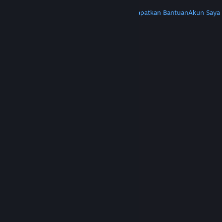
LAINNYA
Instal Steam
Dapatkan Aplikasi Seluler
Dapatkan Bantuan
Akun Saya
© Valve Corporation. Hak cipta dilindungi Undang-
Undang. Semua merek dagang merupakan hak
pemilik dari negara AS dan negara lainnya.
Kebijakan Privasi
|
Legal
|
Aksesibilitas
|
Perjanjian Pelanggan Steam
|
Pengembalian Dana
|
Cookie