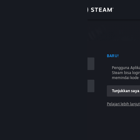
Login
Toko
Komunitas
 NAMA AKUN
BARU!
Tentang
Pengguna Aplika
Steam bisa logi
Bantuan
memindai kode 
Tunjukkan saya
Ubah bahasa
Pelajari lebih lanjut
Dapatkan Aplikasi Seluler Steam
Login
Lihat situs web desktop
Tolong, saya tidak bisa login