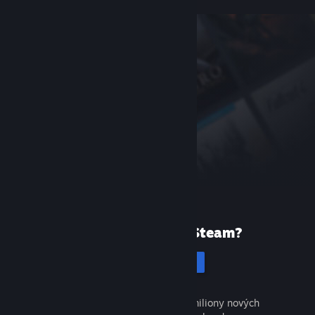
Poprvé ve službě Steam?
Vytvořit účet
Objevte tisíce skvělých her a miliony nových