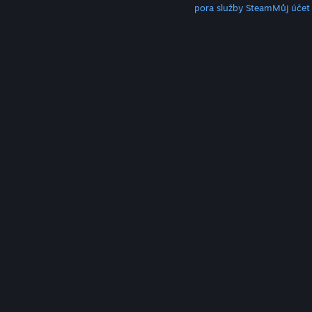
Klient služby Steam
Mobilní aplikace
Podpora služby Steam
Můj účet
© Valve Corporation. Všechna práva vyhrazena.
Všechny ochranné známky jsou vlastnictvím
příslušných subjektů v USA a dalších zemích.
Zásady
ochrany soukromí
|
Právní poučení
|
Přístupnost
|
Smlouva o užívání služby Steam
|
Vrácení peněz
|
Cookies