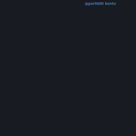
Hämta Steam
Hämta mobilappar
Kundsupport
Mitt konto
© Valve Corporation. Alla rättigheter förbehållna.
Alla varumärken tillhör respektive ägare i USA och
andra länder.
Integritetspolicy
|
Juridisk
information
|
Tillgänglighet
|
Steams
abonnentavtal
|
Återbetalningar
|
Cookies