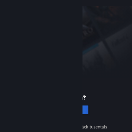
Ny på Steam?
Skapa ett konto
Det är gratis och enkelt. Upptäck tusentals