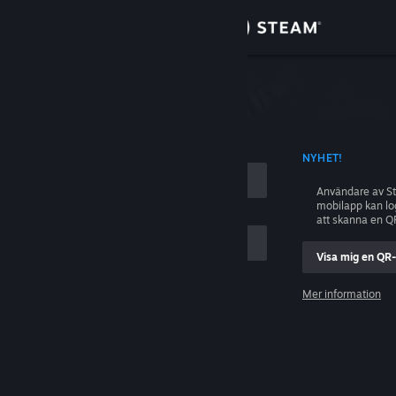
Logga in
Butik
ing
Gemenskap
D KONTONAMN
NYHET!
Om
Användare av S
mobilapp kan l
Support
att skanna en Q
Visa mig en QR
Byt språk
ig
Mer information
Skaffa Steams mobilapp
Logga in
Se skrivbordswebbplats
Hjälp, jag kan inte logga in