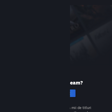
Prima dată pe Steam?
Creează un cont
Este gratuit și ușor. Descoperă mii de titluri