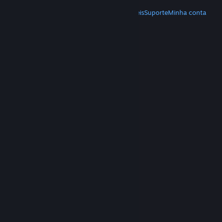
MAIS
Baixe o Steam
Baixe os aplicativos móveis
Suporte
Minha conta