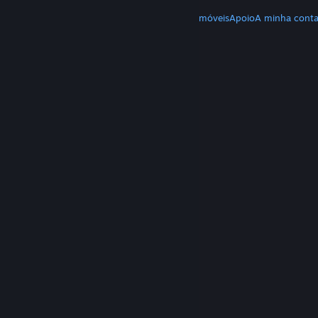
MAIS
Download do Steam
Download de apps móveis
Apoio
A minha cont