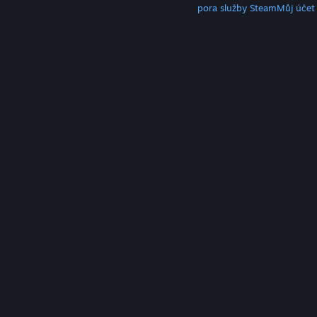
Klient služby Steam
Mobilní aplikace
Podpora služby Steam
Můj účet
© Valve Corporation. Všechna práva vyhrazena.
Všechny ochranné známky jsou vlastnictvím
příslušných subjektů v USA a dalších zemích.
Zásady
ochrany soukromí
|
Právní poučení
|
Přístupnost
|
Smlouva o užívání služby Steam
|
Vrácení peněz
|
Cookies