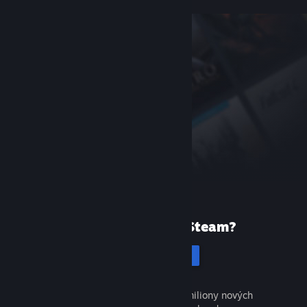
Poprvé ve službě Steam?
Vytvořit účet
Objevte tisíce skvělých her a miliony nových