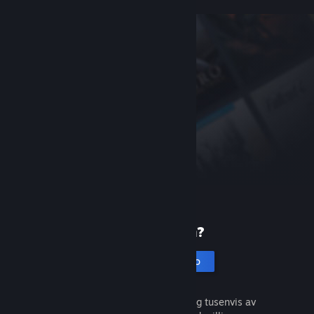
Ny på Steam?
Opprett en konto
Det er gratis og enkelt. Oppdag tusenvis av