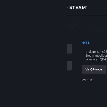
Logg inn
Butikk
ing
Samfunn
 KONTONAVN
NYTT!
Om
Brukere kan nå 
Steam-mobilapp
Kundestøtte
skanne en QR-k
Vis QR-kode
Bytt språk
Les mer
Skaff deg Steam-appen på mobil
Logg inn
Vis skrivebordsversjon
Hjelp, jeg kan ikke logge inn