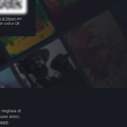
e di Steam
per
te codice QR.
 migliaia di
nuovi amici.
Steam