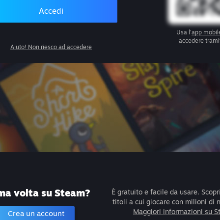
Accedi
Usa l'
app mobil
accedere trami
Aiuto! Non riesco ad accedere
ma volta su Steam?
È gratuito e facile da usare. Scopri
titoli a cui giocare con milioni di 
Maggiori informazioni su 
Crea un account