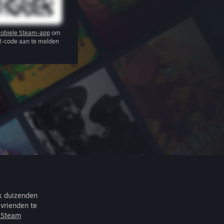
obiele Steam-app
om
R-code aan te melden
ek duizenden
vrienden te
r Steam