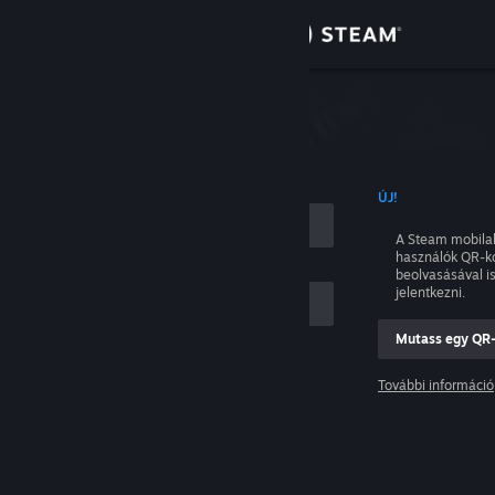
Bejelentkezés
Áruház
tkezés
Közösség
NÉVVEL
ÚJ!
Névjegy
A Steam mobila
használók QR-k
Támogatás
beolvasásával i
jelentkezni.
Nyelvváltás
Mutass egy QR
ám
A Steam mobilalkalmazás beszerzése
További információ
Belépés
Asztali weboldalra váltás
Segítség, nem tudok bejelentkezni