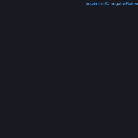
A Steam beszerzése
Mobilalkalmazások beszerzése
Támogatás
Fióko
© Valve Corporation. Minden jog fenntartva. A
védjegyek jogos tulajdonosaiké az Egyesült
Államokban és más országokban.
Adatvédelmi
szabályzat
|
Jogi információk
|
Hozzáférhetőség
|
Steam előfizetői szerződés
|
Visszatérítések
|
Sütik