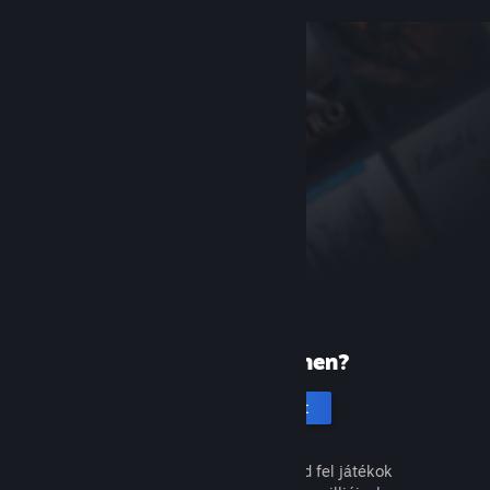
Új vagy a Steamen?
Hozz létre fiókot
Ingyenes és egyszerű. Fedezd fel játékok