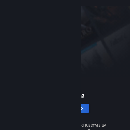
Ny på Steam?
Opprett en konto
Det er gratis og enkelt. Oppdag tusenvis av