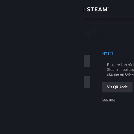
Logg inn
Butikk
ing
Samfunn
 KONTONAVN
NYTT!
Om
Brukere kan nå 
Steam-mobilapp
Kundestøtte
skanne en QR-k
Vis QR-kode
Bytt språk
Les mer
Skaff deg Steam-appen på mobil
Logg inn
Vis skrivebordsversjon
Hjelp, jeg kan ikke logge inn