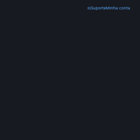
MAIS
Baixe o Steam
Baixe os aplicativos móveis
Suporte
Minha conta