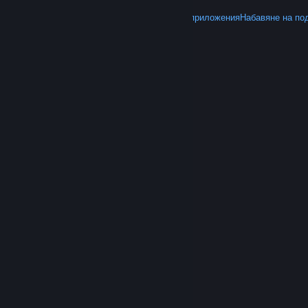
ОЩЕ
Вземете Steam
Вземане на мобилните приложения
Набавяне на по
© Valve Corporation. Всички права запазени. Всички
търговски марки принадлежат на съответните им
собственици в САЩ и други страни.
Декларация за
поверителност
|
Юридическа информация
|
Достъпност
|
Условия за ползване на Steam
|
Възстановявания
|
Бисквитки