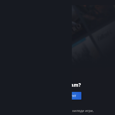
Нови сте в Steam?
Създаване на акаунт
Безплатно и лесно. Открийте хиляди игри,