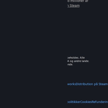
som du kan spille sammen med millioner af
nye venner.
Lær mere om Steam
© 2026 Valve Corporation. Alle rettigheder forbeholdes. Alle
varemærker tilhører deres respektive ejere i USA og andre lande.
Moms inkluderet i alle priser, hvor det er gældende.
Hent mobilapps
STEAM
Om Steam
Steam-abonnentaftale
Steamworks
Distribution på Steam
VALVE
Om Valve
Karriere
Hardware
Genbrug
JURIDISK
Privatliv
Tilgængelighed
Meddelelser og politikker
Cookies
Refunderin
MERE