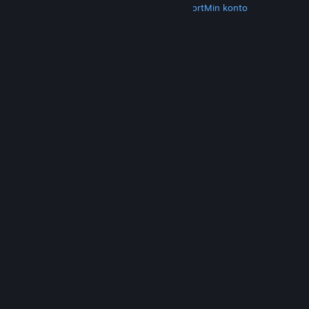
Hent Steam
Hent mobilapps
Kundesupport
Min konto
© Valve Corporation. Alle rettigheder forbeholdes.
Alle varemærker tilhører deres respektive
indehavere i USA og andre lande.
Fortrolighedspolitik
|
Juridisk
|
Tilgængelighed
|
Steam-abonnentaftale
|
Refunderinger
|
Cookies