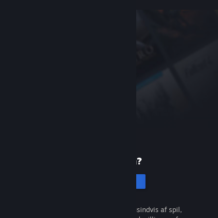
Ny på Steam?
Opret en konto
Det er gratis og nemt. Opdag tusindvis af spil,