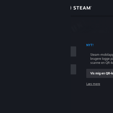
Log på
Butik
Fællesskab
ONTONAVN
NYT!
Om
Steam-mobilapp
brugere logge p
Support
scanne en QR-k
Vis mig en QR-
Skift sprog
Læs mere
Hent Steam-mobilappen
Log på
Vis desktop-webside
Hjælp, jeg kan ikke logge på