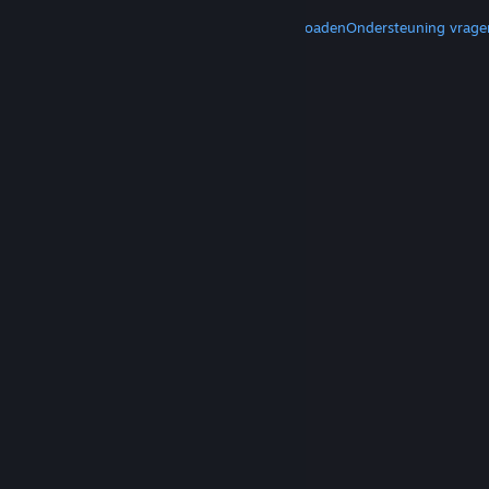
MEER
Steam downloaden
Mobiele apps downloaden
Ondersteuning vrage
© Valve Corporation. Alle rechten voorbehouden.
Alle handelsmerken zijn eigendom van hun
respectieve eigenaren in de Verenigde Staten en
andere landen.
Privacybeleid
|
Juridische
informatie
|
Toegankelijkheid
|
Steam Subscriber
Agreement
|
Terugbetalingen
|
Cookies