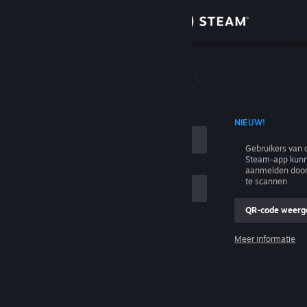
Inloggen
Winkel
n
Community
T ACCOUNTNAAM
NIEUW!
Over
Gebruikers van 
Steam-app kunn
Ondersteuning
aanmelden door
te scannen.
Taal wijzigen
QR-code weerg
e
Download de mobiele Steam-app
Meer informatie
Inloggen
Desktopwebsite weergeven
Help, ik kan niet inloggen