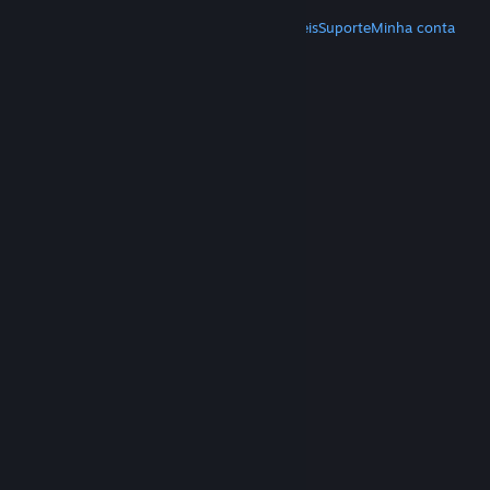
MAIS
Baixe o Steam
Baixe os aplicativos móveis
Suporte
Minha conta