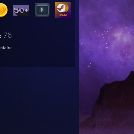
76
x
ntaire