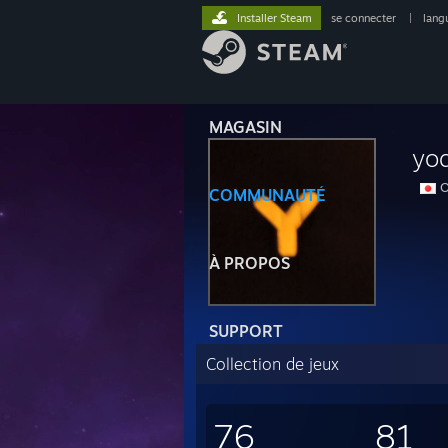
Installer Steam
se connecter
|
lang
MAGASIN
yo
O
COMMUNAUTÉ
À PROPOS
SUPPORT
Collection de jeux
76
81