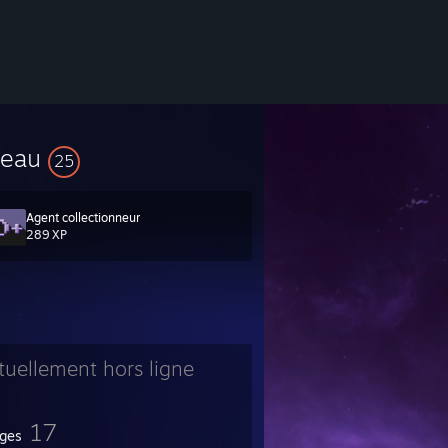
veau
25
Agent collectionneur
289 XP
tuellement hors ligne
17
ges