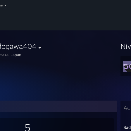
ue
dogawa404
Ni
saka, Japan
Ac
5
Bad