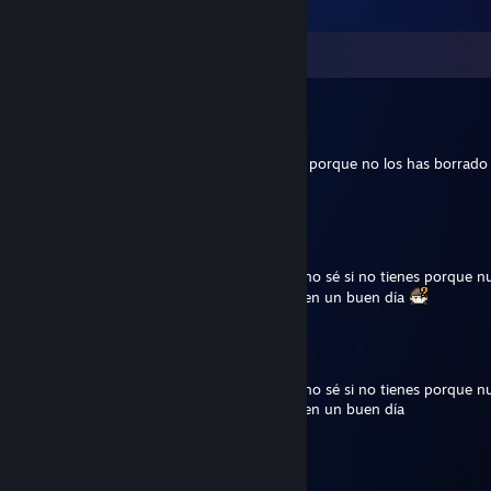
Comments
Cocho
Feb 10, 2024 @ 3:49am
Vengo a dejar un comentario acompañado porque no los has borrado
ten un buen día
aru
Nov 7, 2023 @ 4:07pm
Vengo a dejar un comentario solitario que no sé si no tienes porque n
puesto o porque lo has borrado pero eso ten un buen día
Yukapiruka
Feb 28, 2022 @ 12:24pm
Vengo a dejar un comentario solitario que no sé si no tienes porque n
puesto o porque lo has borrado pero eso ten un buen día
mobs97
Jan 11, 2022 @ 3:48pm