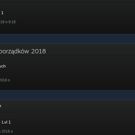
 1
18 o 9:18
 porządków 2018
ych
2018 o
17
 Lvl 1
a 2018 o