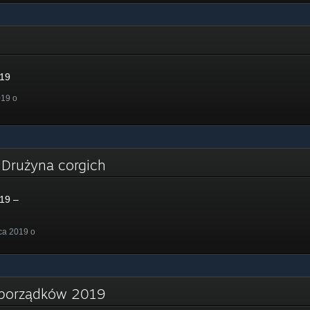
019
019 o
– Drużyna corgich
19 –
ca 2019 o
 porządków 2019