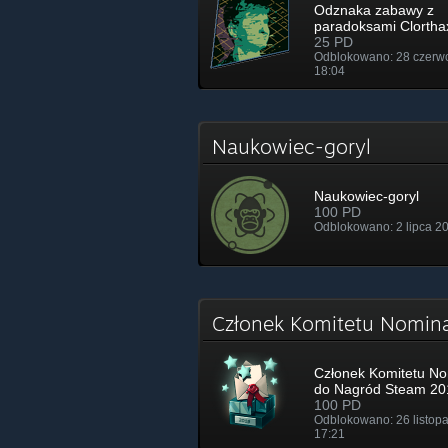
Odznaka zabawy z
paradoksami Clortha
25 PD
Odblokowano: 28 czerw
18:04
Naukowiec-goryl
Naukowiec-goryl
100 PD
Odblokowano: 2 lipca 20
Członek Komitetu Nomin
Członek Komitetu No
do Nagród Steam 20
100 PD
Odblokowano: 26 listop
17:21