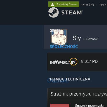
Zainstaluj Steam
zaloguj się
|
język
SKLEP
Sly
»
Odznaki
SPOŁECZNOŚĆ
Poziom
9,017 PD
37
INFORMACJE
Odznaki
POMOC TECHNICZNA
Strażnik przemysłu roz
Strażnik przemysłu