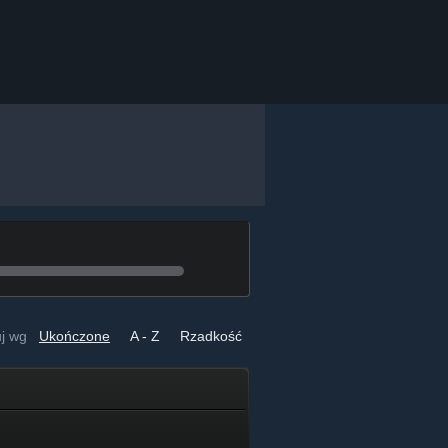
uj wg
Ukończone
A - Z
Rzadkość