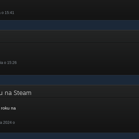
 o 15:41
ia o 15:26
ku na Steam
roku na
a 2024 o