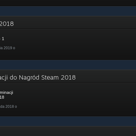
- 2018
 1
ia 2019 o
acji do Nagród Steam 2018
minacji
18
ada 2018 o