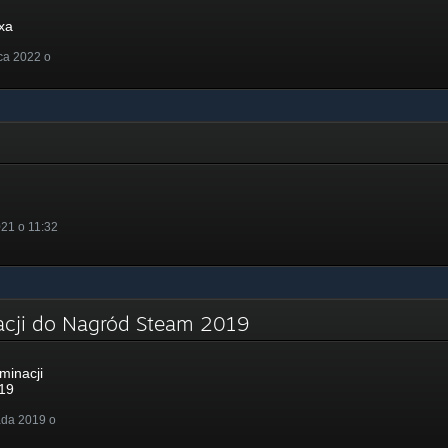
xa
ca 2022 o
21 o 11:32
acji do Nagród Steam 2019
minacji
19
ada 2019 o