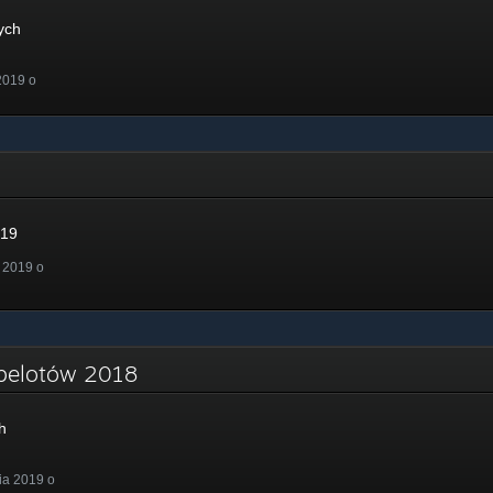
ych
2019 o
019
 2019 o
ibelotów 2018
h
ia 2019 o