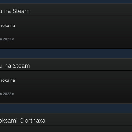
ku na Steam
roku na
a 2023 o
ku na Steam
roku na
a 2022 o
oksami Clorthaxa