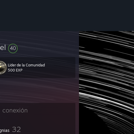
vel
40
Líder de la Comunidad
500 EXP
n conexión
32
gnias