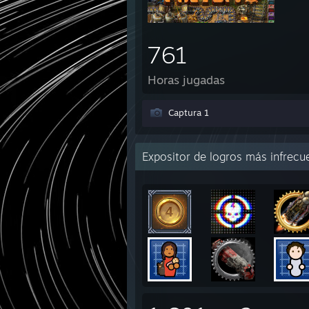
761
Horas jugadas
Captura 1
Expositor de logros más infrecu