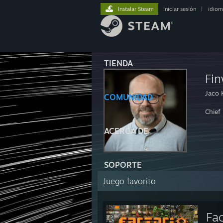
Instalar Steam
iniciar sesión
|
idiom
TIENDA
Fi
Jaco 
COMUNIDAD
Chief 
ACERCA DE
SOPORTE
Juego favorito
Fac