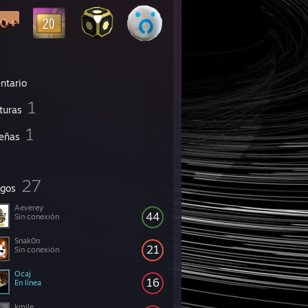
ntario
1
turas
1
eñas
27
gos
Aeverey
44
Sin conexión
Snak0n
21
Sin conexión
Ocaj
16
En línea
kmile