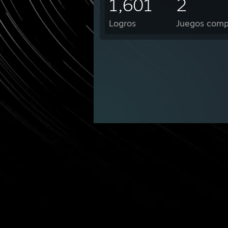
1,601
2
Logros
Juegos comp