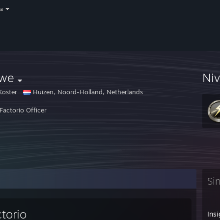
a
nwe
Ni
Koster
Huizen, Noord-Holland, Netherlands
Factorio Officer
Si
torio
Insi