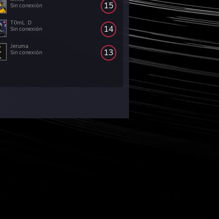
15
Sin conexión
T0mL :D
14
Sin conexión
Jeruma
13
Sin conexión