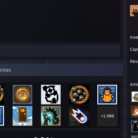
Inve
Cap
Res
entes
Ami
+1,588