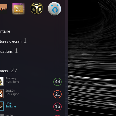
ntaire
1
tures d'écran
1
luations
27
tacts
Aeverey
44
Hors ligne
Snak0n
21
Hors ligne
Ocaj
16
En ligne
kmile