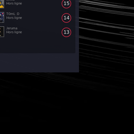
15
Hors ligne
T0mL :D
14
Hors ligne
Jeruma
13
Hors ligne