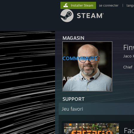
Installer Steam
se connecter
|
lang
MAGASIN
Fi
Jaco 
COMMUNAUTÉ
Chief 
À PROPOS
SUPPORT
Jeu favori
Fac