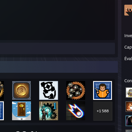
Inve
Cap
Éva
Con
+1 588