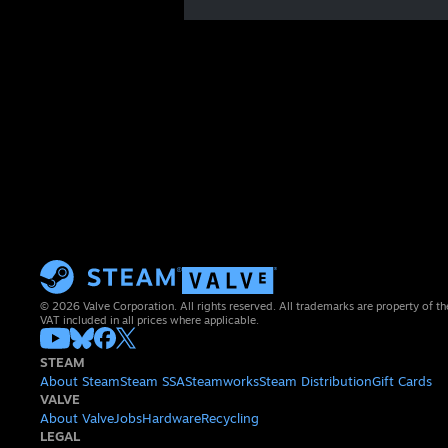
© 2026 Valve Corporation. All rights reserved. All trademarks are property of th
VAT included in all prices where applicable.
STEAM
About Steam
Steam SSA
Steamworks
Steam Distribution
Gift Cards
VALVE
About Valve
Jobs
Hardware
Recycling
LEGAL