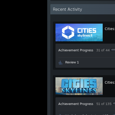
Recent Activity
Cities
Achievement Progress
31 of 44
Review 1
Cities
Achievement Progress
51 of 135