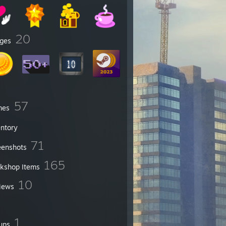
20
ges
57
mes
entory
71
eenshots
165
kshop Items
10
iews
1
ups