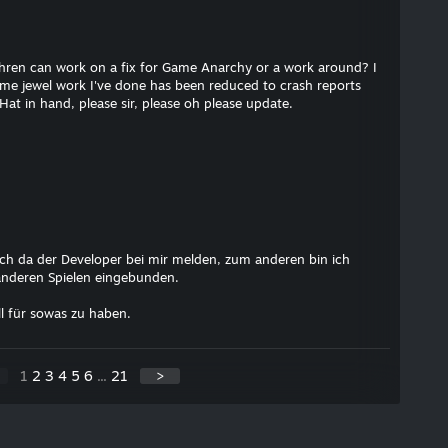
ren can work on a fix for Game Anarchy or a work around? I
some jewel work I've done has been reduced to crash reports
Hat in hand, please sir, please oh please update.
h da der Developer bei mir melden, zum anderen bin ich
anderen Spielen eingebunden.
l für sowas zu haben.
1
2
3
4
5
6
...
21
>