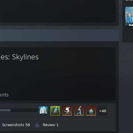
ies: Skylines
ents
+46
Screenshots 58
Review 1