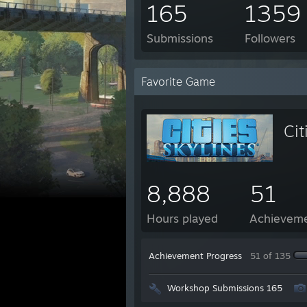
165
1359
Submissions
Followers
Favorite Game
Cit
8,888
51
Hours played
Achievem
Achievement Progress
51 of 135
Workshop Submissions 165