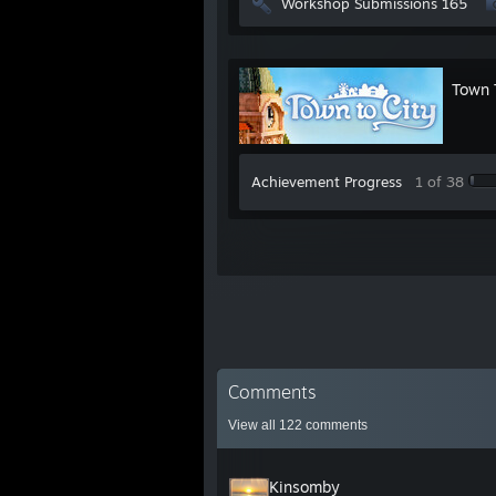
Workshop Submissions 165
Town 
Achievement Progress
1 of 38
Comments
View all
122
comments
Kinsomby