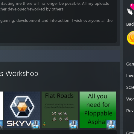
tacting me there will no longer be possible. All my uploads
lb habe ich beide Namen zu 'Chamëleon TBN' combiniert
rther developed/reworked by others.
uch im Ruhestand lässt mich das nicht so ganz los.
f gaming, development and interaction. I wish everyone all the
Bad
Ga
s Workshop
Inv
Scr
Wor
Rev
Gro