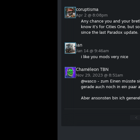
coruptisma
Apr 2 @ 8:08pm
Any chance you and your breth
know it's for Cities One, but 
since the last Paradox update. 
ian
Jan 14 @ 9:46am
i like you mods very nice
Chamëleon TBN
Nov 29, 2023 @ 8:51am
@wasco - zum Einen müsste sic
gerade auch noch in ein paar 
Aber ansonsten bin ich generel
<