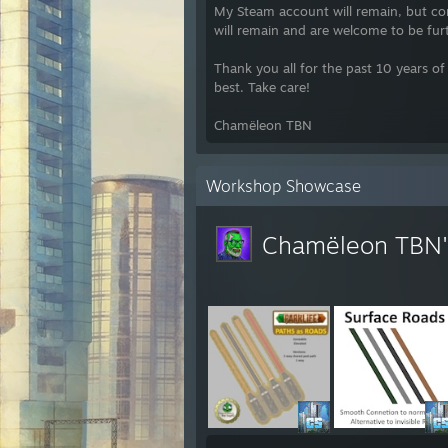
My Steam account will remain, but con
Desha
will remain and are welcome to be fu
Und a
Thank you all for the past 10 years o
best. Take care!
Chamëleon TBN
Workshop Showcase
Chamëleon TBN'