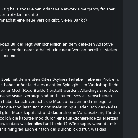
! Es gibt ja sogar einen Adaptive Network Emergency fix aber
der trotzdem nicht :(
mnächst eine neue Version gibt, vielen Dank :)
oad Builder liegt wahrscheinlich an dem defekten Adaptive
ein modder daran arbeitet, eine neue Version bereit zu stellen...
u nennen.
l Spaß mit dem ersten Cities Skylines Teil aber habe ein Problem,
n haben möchte, die es nicht im Spiel gibt. Im Workshop finde
 eurer Mod (Road Builder) erstellt wurden. Allerdings sind diese
, da sie visuell verbugt sind und Spuren, sowie Tramschienen
 Ich habe danach versucht die Mod zu nutzen und mir eigene
ber die Mod lässt sich nicht mehr im Spiel laden. Ich denke das
ötigten Mods kaputt ist und dadurch eine Vorrausetzung für den
möglich die kaputte mod durch eine funktionierende zu ersetzen
n, sodass wieder alles funktioniert? Wäre super, wenn du mir
fehlt mir grad auch einfach der Durchblick dafür, was das