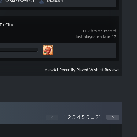
Screenshots 58
Review 1
To City
0.2 hrs on record
last played on Mar 17
View
All Recently Played
|
Wishlist
|
Reviews
<
1
2
3
4
5
6
...
21
>