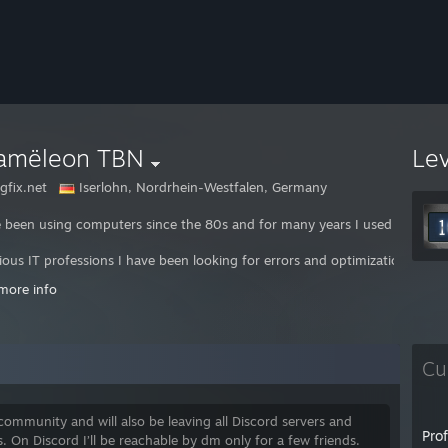
amëleon TBN
Le
gfix.net
Iserlohn, Nordrhein-Westfalen, Germany
e been using computers since the 80s and for many years I used a nick
rious IT professions I have been looking for errors and optimization opt
more info
s the reason i combined my name to 'Chamëleon TBN'
en when I'm now retired, I can't really let it go.
Cu
____________
den 80er Jahren bin ich mit Computern zugange und bereits seit vielen J
ommunity and will also be leaving all Discord servers and
Pro
 On Discord I’ll be reachable by dm only for a few friends.
em Nicknamen 'thebugfix' bin ich seit Mitte der 90er Jahre in verschi