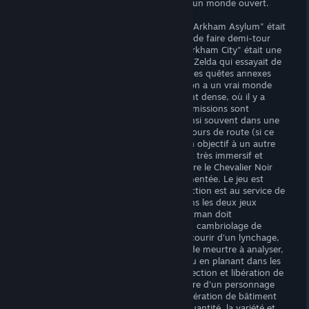
et en naturel, ce qui est important dans un monde ouvert.
Le monde ouvert, parlons-en: "Batman: Arkham Asylum" était
une histoire linéaire qui nous permettait de faire demi-tour
pour collecter des trophées, "Batman: Arkham City" était une
histoire linéaire avec un "overworld" à la Zelda qui essayait de
faire croire à un monde ouvert grâce à des quêtes annexes
laborieuses et dispensables, alors qu'ici on a un vrai monde
ouvert totalement libre et incroyablement dense, où il y a
énormément de choses à faire et où les missions sont
étonnamment variées. On s'engagera ainsi souvent dans une
mission pour en croiser trois autres en cours de route (si ce
n'est plus), et on passera à l'instinct d'un objectif à un autre
selon ses envies ou selon l'urgence, c'est très immersif et
agréable, on a vraiment l'impression d'être le Chevalier Noir
lors d'une nuit particulièrement mouvementée. Le jeu est
étonnamment axé sur son gameplay, l'action est au service de
l'immersion alors que c'était l'inverse dans les deux jeux
précédents, toutes les situations que Batman doit
habituellement résoudre sont exploitées: cambriolage de
banque, émeute urbaine, personne à secourir d'un lynchage,
interception d'un ennemi volant, scène de meurtre à analyser,
véhicule à filer en courant sur les toits ou en planant dans les
airs, drone patrouilleur à neutraliser, détection et libération de
personne séquestrée, poursuite en voiture d'un personnage
volant, énigme du Riddler à résoudre, libération de bâtiment
investi par des forces armées, etc. - la quantité, la variété et