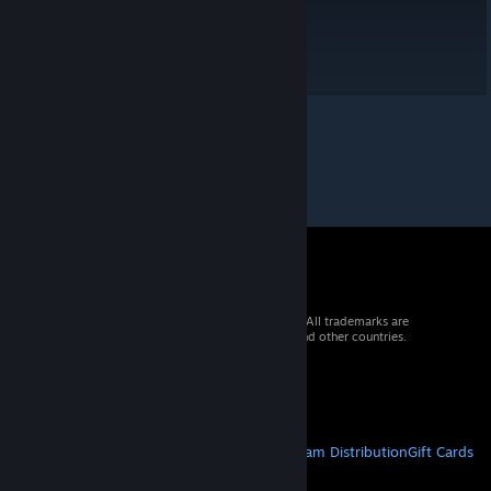
© 2026 Valve Corporation. All rights reserved. All trademarks are
property of their respective owners in the US and other countries.
VAT included in all prices where applicable.
Get Mobile Apps
STEAM
About Steam
Steam SSA
Steamworks
Steam Distribution
Gift Cards
VALVE