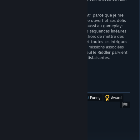
scrupules.
Je recommande "Batman: Arkham Knight" parce que je me
suis énormément amusé avec son monde ouvert et ses défis
bonus, mais l'échec de la narration nuit aussi au gameplay:
l'histoire principale est criblée de longues séquences linéaires
et bavardes rigides comme des QTE, le choix de mettre des
militaires partout (!) dénature l'univers, et toutes les intrigues
secondaires sont expédiées alors que les missions associées
sont de loin les plus plaisantes à jouer, seul le Riddler parvient
à garder une présence et une écriture satisfaisantes.
Dommage.
(
liste de toutes mes évaluations sur mon
blog
)
[simbabbad.blogspot.com]
Was this review helpful?
Yes
No
Funny
Award