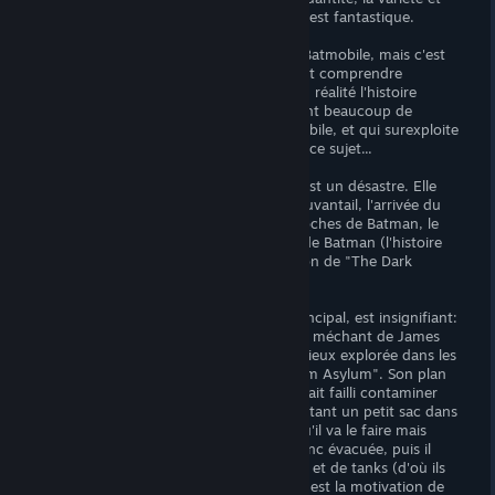
surtout la qualité des tâches à effectuer est fantastique.
Beaucoup de gens se sont plaints de la Batmobile, mais c'est
une excellente addition, même si on peut comprendre
l'agacement de certains joueurs: c'est en réalité l'histoire
principale qui pose problème en imposant beaucoup de
manipulations laborieuses avec la Batmobile, et qui surexploite
les confrontations contre les tanks. Et à ce sujet...
L'histoire de "Batman: Arkham Knight" est un désastre. Elle
comporte cinq axes: la menace de l'Épouvantail, l'arrivée du
Arkham Knight, les relations avec les proches de Batman, le
fantôme du Joker, et le thème de la fin de Batman (l'histoire
se pense comme un point final, à la façon de "The Dark
Knight Rises"). Tout est consternant.
L'Épouvantail, censé être ici l'ennemi principal, est insignifiant:
il apparaît peu et monologue comme un méchant de James
Bond caricatural, sa personnalité était mieux explorée dans les
fichiers audio bonus de "Batman: Arkham Asylum". Son plan
n'a aucun sens: dans le premier jeu, il avait failli contaminer
Gotham avec sa toxine simplement en jetant un petit sac dans
un cours d'eau, alors qu'ici il
prévient
qu'il va le faire mais
sans demander de rançon, la ville est donc évacuée, puis il
l'envahit avec des centaines de militaires et de tanks (d'où ils
viennent, comment c'est financé, quelle est la motivation de