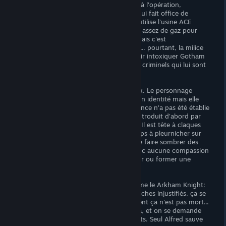
tous ces gens puisqu'il n'y a aucun gain à l'opération,
mystère)! Dans la scène d'introduction qui fait office de
tutoriel, on découvre que l'Épouvantail utilise l'usine ACE
Chemicals abandonnée afin d'y produire assez de gaz pour
contaminer toute la côte Est des USA, mais c'est
immédiatement contrecarré par Batman... pourtant, la milice
reste, et l'Épouvantail continue de vouloir intoxiquer Gotham
même si elle est uniquement peuplée de criminels qui lui sont
alliés! On a du mal à comprendre.
Le Arkham Knight ne s'en sort pas mieux. Le personnage
repose tout entier sur la révélation de son identité mais elle
arrive tardivement, et comme son existence n'a pas été établie
dans la continuité de la trilogie, le jeu l'introduit d'abord par
flashback, ce qui désamorce la surprise. Il est tête à claques
jusqu'à l'insupportable, passant son temps à pleurnicher sur
son sort alors qu'il collabore au projet de faire sombrer des
millions de gens dans la folie, on n'a donc aucune compassion
pour lui et on le croit incapable de diriger ou former une
armée.
Les proches de Batman sont écrits comme le Arkham Knight:
ça se plaint, ça accable Batman de reproches injustifiés, ça se
fait enlever, ça trahit, ça meurt, finalement ça n'est pas mort...
c'est de l'écriture de mauvais soap opera, et on se demande
pourquoi Batman s'impose de tels boulets. Seul Alfred sauve