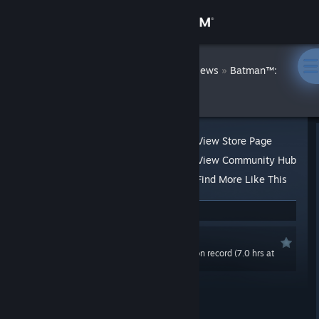
Sign in
Store
Simbabbad
»
»
Reviews
Batman™:
Arkham Knight
Community
About
View Store Page
View Community Hub
Support
Find More Like This
3 people found this review helpful
Change language
Recommended
Get the Steam Mobile App
0.0 hrs last two weeks / 118.9 hrs on record (7.0 hrs at
review time)
View desktop website
Posted: Jan 25, 2023 @ 6:54pm
Updated: May 5, 2024 @ 3:24pm