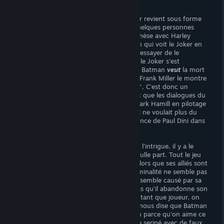
la mise.
Pour enfoncer le clou du pathos, le Joker revient sous forme
de contamination mentale qui infecte quelques personnes
(c'est idiot mais donne lieu à une parenthèse avec Harley
Quinn plutôt divertissante), dont Batman qui voit le Joker en
hallucination tout du long de l'histoire à essayer de le
culpabiliser de l'avoir tué. C'est absurde: le Joker s'est
condamné tout seul, et dans les comics, Batman
veut
la mort
du Joker, il culpabilise de ne
pas
le tuer, Frank Miller le montre
très bien dans "The Dark Knight Returns". C'est donc un
contresens, tombant d'autant plus à plat que les dialogues du
Joker sont fades et interprétés par un Mark Hamill en pilotage
automatique qui avait déjà annoncé qu'il ne voulait plus du
rôle, et qui a dû être démotivé par l'absence de Paul Dini dans
le projet (ça se sent).
Enfin, pour parachever les problèmes de l'intrigue, il y a le
départ de Batman, qui lui aussi sort de nulle part. Tout le jeu
montre Batman comme un surhomme alors que ses alliés sont
au mieux inutiles et au pire nocifs, la criminalité ne semble pas
se calmer, aucun problème de la ville ne semble causé par sa
présence, et la situation finale n'exige pas qu'il abandonne son
rôle: c'est donc incompréhensible, et en tant que joueur, on
n'achète pas un jeu Batman pour qu'on nous dise que Batman
doit raccrocher, on joue à un jeu Batman parce qu'on aime ce
héros et son univers, on ne veut pas être seriné avec de faux