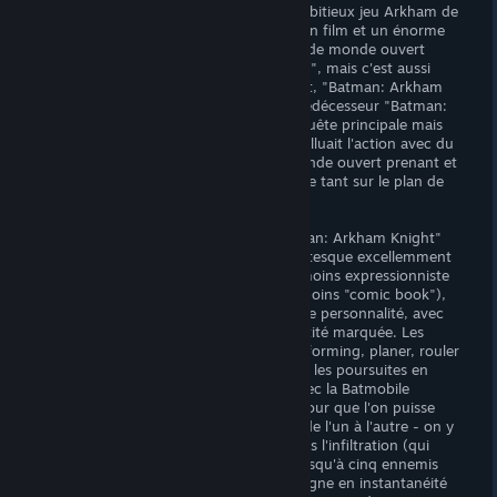
"Batman: Arkham Knight" est le plus ambitieux jeu Arkham de
Rocksteady, avec un spectacle digne d'un film et un énorme
contenu concrétisant enfin le fantasme de monde ouvert
promis depuis "Batman: Arkham Asylum", mais c'est aussi
l'opus le plus bancal de la trilogie. En fait, "Batman: Arkham
Knight" a le problème inverse de son prédécesseur "Batman:
Arkham City", qui avait une excellente quête principale mais
un monde ouvert peu intéressant qui polluait l'action avec du
gras inutile: ici, on a au contraire un monde ouvert prenant et
très amusant, mais une histoire médiocre tant sur le plan de
l'univers que du gameplay.
Commençons par ce qui marche: "Batman: Arkham Knight"
est magnifique, avec une Gotham gigantesque excellemment
réalisée, artistiquement plus réaliste et moins expressionniste
que dans les jeux précédents (et donc moins "comic book"),
mais qui dégage cependant beaucoup de personnalité, avec
des quartiers affichant chacun une identité marquée. Les
déplacements (utiliser le grappin, le platforming, planer, rouler
en Batmobile), les combats, l'infiltration, les poursuites en
Batmobile, les affrontements urbains avec la Batmobile
changée en tank, tout a été (re)pensé pour que l'on puisse
basculer de façon instantanée et fluide de l'un à l'autre - on y
perd en rigueur dans les combats et dans l'infiltration (qui
permet désormais d'éliminer à la suite jusqu'à cinq ennemis
sous certaines conditions), mais on y gagne en instantanéité