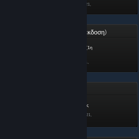
Ξεκλειδώθηκε στις 25 Νοε 2021,
15:06
Συντελεστής Κοινότητας (1η έκδοση)
Συντελεστής Κοινότητας (1η
έκδοση)
70 πόντοι
Ξεκλειδώθηκε στις 3 Νοε 2021,
21:45
Ο Μασκοφόρος Εκδικητής
Ο Μασκοφόρος Εκδικητής
100 πόντοι
Ξεκλειδώθηκε στις 30 Ιουν 2021,
4:46