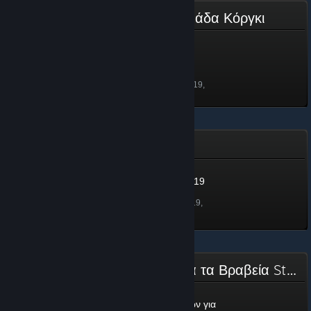
Steam Grand Prix 2019 - Ομάδα Κόργκι
Steam Grand Prix 2019 -
Ομάδα Κόργκι
100 πόντοι
Ξεκλειδώθηκε στις 25 Ιουν 2019,
12:51
Ανοιξιάτικο καθάρισμα 2019
Ανοιξιάτικο καθάρισμα 2019
500 πόντοι
Ξεκλειδώθηκε στις 27 Μαϊ 2019,
13:19
Επιτροπή Υποψηφιοτήτων για τα Βραβεία Steam 2018
Επιτροπή Υποψηφιοτήτων για