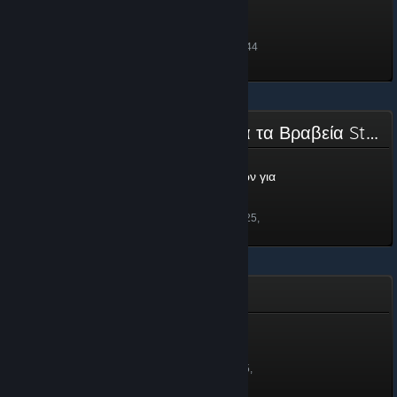
Steam Replay 2025
50 πόντοι
Ξεκλειδώθηκε στις 18 Ιαν, 12:44
Επιτροπή Υποψηφιοτήτων για τα Βραβεία Steam 2025
Επιτροπή Υποψηφιοτήτων για
τα Βραβεία Steam 2025
100 πόντοι
Ξεκλειδώθηκε στις 26 Νοε 2025,
22:05
Χρόνια υπηρεσίας
Χρόνια υπηρεσίας
350 πόντοι
Ξεκλειδώθηκε στις 9 Σεπ 2025,
12:32