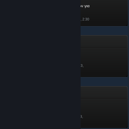
Επιτροπή Υποψηφιοτήτων για
τα Βραβεία Steam 2024
100 πόντοι
Ξεκλειδώθηκε στις 4 Δεκ 2024, 2:30
Steam Replay 2023
Steam Replay 2023
50 πόντοι
Ξεκλειδώθηκε στις 18 Δεκ 2023,
10:34
Steam Replay 2022
Steam Replay 2022
50 πόντοι
Ξεκλειδώθηκε στις 10 Ιαν 2023,
22:23