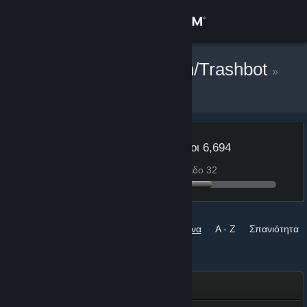
Σύνδεση
Κατάστημα
¡<GG> Donation/Trashbot
»
Εμβλήματα
Κοινότητα
Σχετικά
Επίπεδο
Πόντοι 6,694
31
106 πόντοι για το επίπεδο 32
Υποστήριξη
Αλλαγή γλώσσας
Ταξινόμηση ανά
Ολοκληρωμένα
A - Z
Σπανιότητα
Αποκτήστε την εφαρμογή Steam για κινητές συσκευές
Εμβλήματα
Προβολή ιστοσελίδας για υπολογιστές
Steam Replay 2025