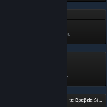
Δυνατός παίκτης
Δυνατός παίκτης
374 πόντοι
Ξεκλειδώθηκε στις 14 Μαϊ 2025,
21:36
Steam Replay 2024
Steam Replay 2024
50 πόντοι
Ξεκλειδώθηκε στις 18 Δεκ 2024,
20:49
Επιτροπή Υποψηφιοτήτων για τα Βραβεία Steam 2024