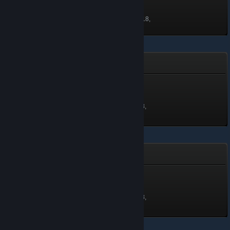
τα Βραβεία Steam 2018
100 πόντοι
Ξεκλειδώθηκε στις 21 Νοε 2018,
10:34
Evolvation
Novice wings badge
Επίπεδο 1, 100 πόντοι
Ξεκλειδώθηκε στις 9 Οκτ 2018,
22:14
Αρχηγός της Κοινότητας
Αρχηγός της Κοινότητας
500 πόντοι
Ξεκλειδώθηκε στις 9 Οκτ 2018,
22:06