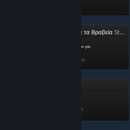
Ξεκλειδώθηκε στις 1 Ιαν 2020,
12:27
Επιτροπή Υποψηφιοτήτων για τα Βραβεία Steam 2019
Επιτροπή Υποψηφιοτήτων για
τα Βραβεία Steam 2019
100 πόντοι
Ξεκλειδώθηκε στις 26 Νοε 2019,
15:40
Steam Grand Prix 2019
Steam Grand Prix 2019
2,400 πόντοι
Ξεκλειδώθηκε στις 7 Ιουλ 2019,
10:27