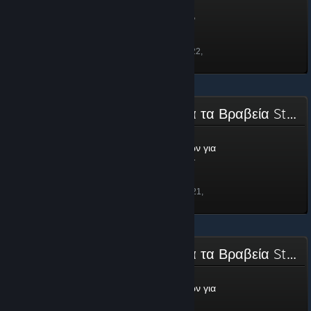
Κύπελλο Γιορτής Αγώνων
Ταχύτητας Steam 2022
100 πόντοι
Ξεκλειδώθηκε στις 23 Μαϊ 2022,
11:28
Επιτροπή Υποψηφιοτήτων για τα Βραβεία Steam 2021 – Κλασική έκδοση
Επιτροπή Υποψηφιοτήτων για
τα Βραβεία Steam 2021 –
Κλασική έκδοση
0 πόντοι
Ξεκλειδώθηκε στις 25 Νοε 2021,
15:06
Επιτροπή Υποψηφιοτήτων για τα Βραβεία Steam 2021
Επιτροπή Υποψηφιοτήτων για
τα Βραβεία Steam 2021
100 πόντοι