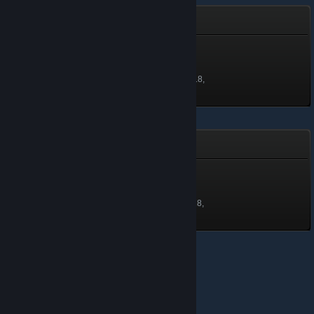
- Arcane preRaise -
Prisoner
Επίπεδο 1, 100 πόντοι
Ξεκλειδώθηκε στις 25 Σεπ 2018,
1:15
Δημιουργός πετραδιών
Δημιουργός πετραδιών
100 πόντοι
Ξεκλειδώθηκε στις 11 Σεπ 2018,
8:05
© Valve Corporation. Με επιφύλαξη κάθε νόμιμου
δικαιώματος. Όλα τα εμπορικά σήματα είναι ιδιοκτησία
των αντίστοιχων δικαιούχων τους στις ΗΠΑ και σε άλλες
χώρες.
Πολιτική Απορρήτου
|
Νομικά
|
Προσβασιμότητα
|
Συμφωνητικό Συνδρομητή Steam
|