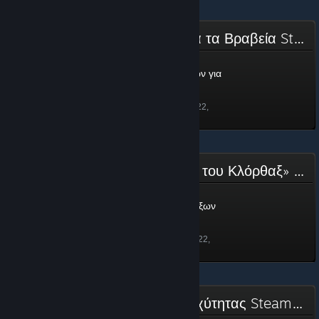
Επιτροπή Υποψηφιοτήτων για τα Βραβεία Steam 2022
Επιτροπή Υποψηφιοτήτων για
τα Βραβεία Steam 2022
100 πόντοι
Ξεκλειδώθηκε στις 22 Νοε 2022,
14:03
Έμβλημα «Πάρτι παραδόξων του Κλόρθαξ»
Έμβλημα «Πάρτι παραδόξων
του Κλόρθαξ»
250 πόντοι
Ξεκλειδώθηκε στις 23 Ιουν 2022,
23:08
Κύπελλο Γιορτής Αγώνων Ταχύτητας Steam 2022