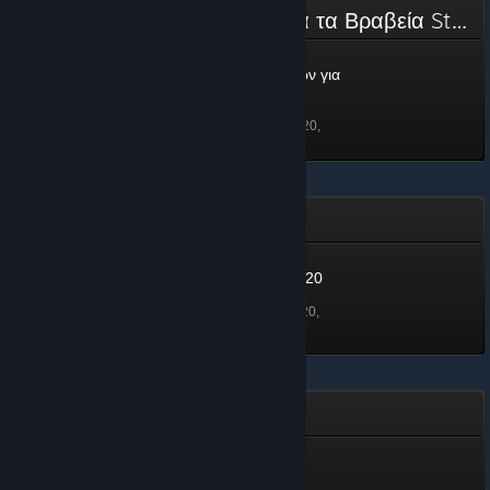
Επιτροπή Υποψηφιοτήτων για τα Βραβεία Steam 2020
Επιτροπή Υποψηφιοτήτων για
τα Βραβεία Steam 2020
100 πόντοι
Ξεκλειδώθηκε στις 25 Νοε 2020,
11:33
Ανοιξιάτικο καθάρισμα 2020
Ανοιξιάτικο καθάρισμα 2020
500 πόντοι
Ξεκλειδώθηκε στις 21 Μαϊ 2020,
11:25
Έμβλημα Χειμώνα 2019
Έμβλημα Χειμώνα 2019
250 πόντοι