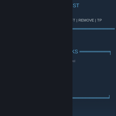
╒════════════════ RUST
════════════════╕
148.251.130.211:28015 ......... CRAFT | REMOVE | TP
╘══════════════════════════════
═══════╛
╒════════ ССЫЛКИ / LINKS ════════╕
ОСОБЕННОСТИ / FEATURES
[zozo.gg]
СТАТИСТИКА / STATISTICS
[zozo.gg]
ФОРУМ / FORUM
[zozo.gg]
БАНЫ / BANS
[zozo.gg]
YOUTUBE
TWITTER
TWITCH
[twitch.tv]
VK
[vk.com]
╘════════════════════════════╛
https://zozo.gg/
В КОНТАКТЕ
[vk.com]