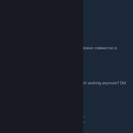
Димон РУ
May 31 @ 2:27pm
привет
ilovajskijdaniil3
May 26 @ 6:40am
всех приветствую. кто в друзья пойдет ? можно совместно в
летфу играть
Noi
May 11 @ 6:49pm
Does anyone know why the Gnome server isn't working anymore? Did
the IP address change?
☭ 𝕯𝕽𝕰𝕯 ☭
Apr 10 @ 7:40pm
⠀⠀⠀⢂⠏⡴⢂⠀⠀⠀⠀⠀⠀⠀⠀⠀⠀⠀⠀⠀⠀⣰⣜⠳⡍⢢⠁
⠀⠀⠀⠈⠘⡔⣫⢞⣤⣶⣾⣶⣿⣿⣷⣶⣶⣿⣿⣶⣿⣶⣍⡣⢈⠆⠁
⠀⠀⠀⠀⠘⣽⠿⠿⠿⣿⣯⣿⡿⣯⢿⣿⣿⣿⡯⢜⡱⢫⣿⠷⠯⣄