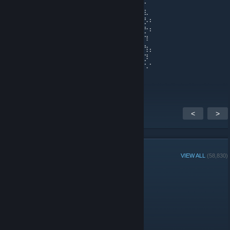
⠀⠀⠀⠀⢸⣽⠀⠀⡀⠀⠉⢷⣿⣿⣿⣿⣿⡿⣽⢪⣝⠋⡀⠀⠀⠸⠄
⠀⠀⠀⢠⣾⠇⠀⠀⠀⠀⠀⣀⠻⣿⣿⣿⣿⣿⣽⣧⢇⠀⠀⠀⠀⠈⣆
⠀⠀⠀⣿⢿⣿⣦⣤⣤⣤⣶⣿⣷⣻⣟⣿⣿⣿⣿⣾⣏⡳⢶⣤⣴⣴⡣⠆
⠀⠀⢀⣯⣟⣿⣿⣿⣿⣿⣿⣿⣿⣷⣯⡟⣿⢻⠟⢷⠛⠝⠫⣟⠿⣭⡓⠆
⠀⠀⠀⣿⣾⣟⡾⣽⢻⣿⣿⣿⣿⣿⠳⠉⠆⢉⠈⠄⠂⠈⠀⢈⣿⣲⠹
⠀⠀⠀⣿⣷⣏⣞⡽⣿⣿⣿⣿⣿⣿⣿⣄⠀⠀⠀⠀⠀⠀⠀⣈⡷⣭⢳⡄
⠀⠀⠀⣿⣿⣾⡽⣾⣿⣿⠿⡿⢛⠏⢯⡙⠲⡀⠀⠀⠀⢀⠰⡈⡑⠎⡹
⠀⣠⣾⣿⣿⣿⣿⣿⣏⣏⠳⡑⢊⠜⠠⠈⠁⠐⠀⠀⠀⠀⠂⠐⠀⠂⠡⠁
⢠⣿⣿⣿⣿⣿⣿⣿⣿⣮⡱⣀⠂⡈⠀⠠⠀⠀⠀⠀⠀⠀⢀⠀⠀⠈
<
>
GROUP MEMBERS
VIEW ALL
(58,830)
Administrators