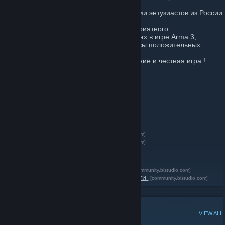
некоммерческим, игровым проектом.
Работа проекта поддерживается усилиями энтузиастов из России
и ближнего зарубежья.
Цель проекта
- создание условий для приятного
времяпрепровождения на наших серверах в игре Arma 3,
комфортного общения и получения массы положительных
эмоций.
Политика проекта
- это порядок, уважение и честная игра !
Сайт проекта
[russia-arma3.ru]
Правила игры
[russia-arma3.ru]
FAQ
[russia-arma3.ru]
Групповой чат
Адреса серверов:
s1.russia-arma3.ru : 2302
[www.battlemetrics.com]
s2.russia-arma3.ru : 2402
[www.battlemetrics.com]
Полезные ссылки
👇
Arma 3: Руководство по эксплуатации
[community.bistudio.com]
Arma 3: Оптимизация производительности
[community.bistudio.com]
POPULAR DISCUSSIONS
VIEW ALL