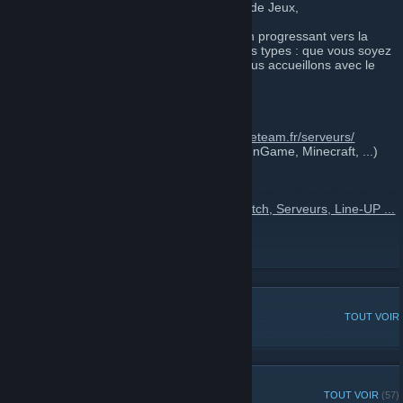
Actu Jeux Vidéo, Stream Twitch, Serveurs de Jeux,
Nous sommes la pour nous amuser tout en progressant vers la
victoire, nous recrutons des joueurs de tous types : que vous soyez
un joueur fun, un joueur semi-pro, nous vous accueillons avec le
plus grand respect...
Recrutements [actif]
Liste de nos serveurs de jeux sur
https://fireteam.fr/serveurs/
(DarkRP, Zombie Survival, CSGO, Surf, GunGame, Minecraft, ...)
Plus d'infos sur
https://fireteam.fr
FireTeaM.Fr – Actu Jeux vidéo, WebTv Twitch, Serveurs, Line-UP ...
[fireteam.fr]
https://fireteam.fr/discord
Youtube FireTeaM Tv
[youtube.fireteam.fr]
DISCUSSIONS POPULAIRES
TOUT VOIR
ANNONCES RÉCENTES
TOUT VOIR
(57)