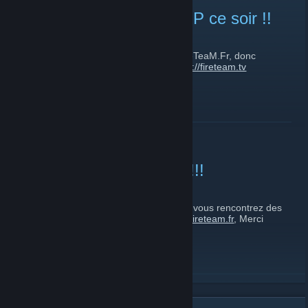
Live sur le Serveur DarkRP ce soir !!
9 décembre 2017 -
Jimige
| 0 commentaires
Yop, ce soir live sur le serveur DarkRP FireTeaM.Fr, donc
rendez-vous 20h sur le serveur ou sur
http://fireteam.tv
EN SAVOIR PLUS
Bug de connexion résolu !!!
3 décembre 2017 -
Jimige
| 0 commentaires
Bonjour, le bug de connexion est résolu, si vous rencontrez des
difficultés, dites le nous sur le forum
http://fireteam.fr
, Merci
EN SAVOIR PLUS